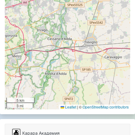
5 km
3 mi
Leaflet
|
©
OpenStreetMap contributors
Карара Академия