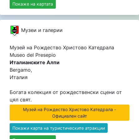
Покаже на картата
Музеи и галерии
Музей на Рождество Христово Катедрала
Museo del Presepio
Италианските Алпи
Bergamo,
Италия
Богата колекция от рождественски сцени от
цял ​​свят.
Музей на Рождество Христово Катедрала -
Официален сайт
Покажи карта на туристическите атракции