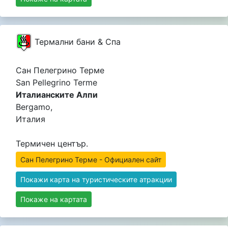
Термални бани & Спа
Сан Пелегрино Терме
San Pellegrino Terme
Италианските Алпи
Bergamo,
Италия
Термичен център.
Сан Пелегрино Терме - Официален сайт
Покажи карта на туристическите атракции
Покаже на картата