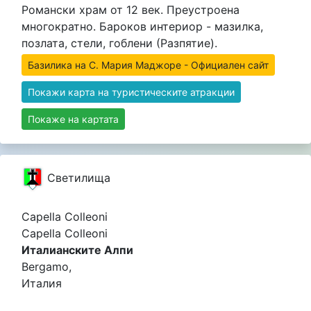
Романски храм от 12 век. Преустроена
многократно. Бароков интериор - мазилка,
позлата, стели, гоблени (Разпятие).
Базилика на С. Мария Маджоре - Официален сайт
Покажи карта на туристическите атракции
Покаже на картата
Светилища
Capella Colleoni
Capella Colleoni
Италианските Алпи
Bergamo,
Италия