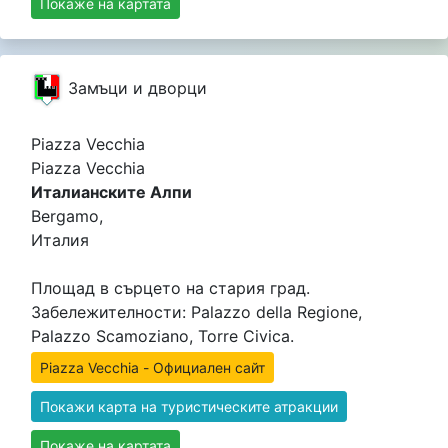
Покаже на картата
Замъци и дворци
Piazza Vecchia
Piazza Vecchia
Италианските Алпи
Bergamo,
Италия
Площад в сърцето на стария град.
Забележителности: Palazzo della Regione,
Palazzo Scamoziano, Torre Civica.
Piazza Vecchia - Официален сайт
Покажи карта на туристическите атракции
Покаже на картата