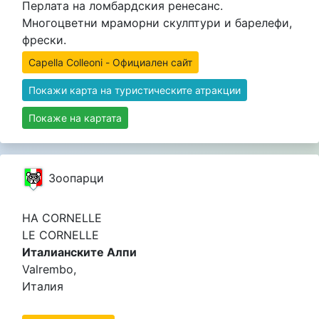
Перлата на ломбардския ренесанс.
Многоцветни мраморни скулптури и барелефи,
фрески.
Capella Colleoni - Официален сайт
Покажи карта на туристическите атракции
Покаже на картата
Зоопарци
НА CORNELLE
LE CORNELLE
Италианските Алпи
Valrembo,
Италия