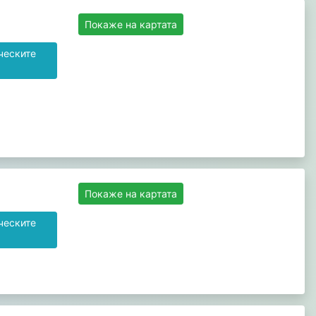
Покаже на картата
ческите
Покаже на картата
ческите