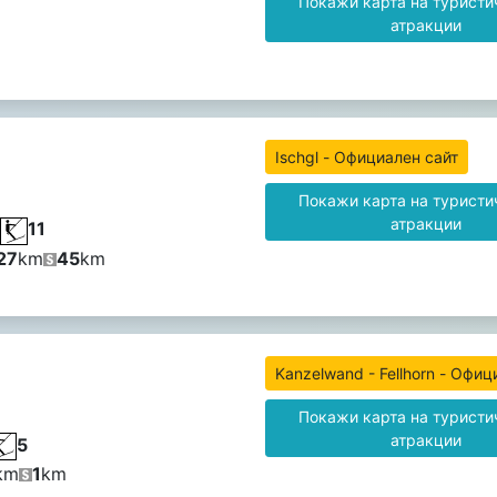
Покажи карта на туристи
атракции
Ischgl - Официален сайт
Покажи карта на туристи
атракции
11
27
km
45
km
Kanzelwand - Fellhorn - Офиц
Покажи карта на туристи
атракции
5
km
1
km