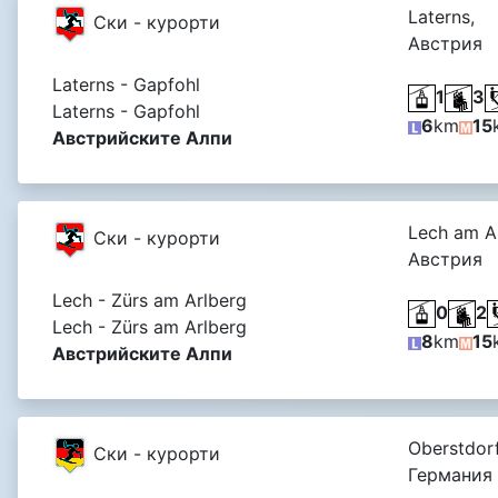
Laterns,
Ски - курорти
Австрия
Laterns - Gapfohl
1
3
Laterns - Gapfohl
6
km
15
Австрийските Алпи
Lech am Ar
Ски - курорти
Австрия
Lech - Zürs am Arlberg
0
2
Lech - Zürs am Arlberg
8
km
15
Австрийските Алпи
Oberstdorf
Ски - курорти
Германия