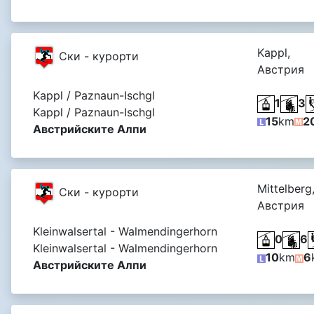
Kappl,
Ски - курорти
Австрия
Kappl / Paznaun-Ischgl
1
3
Kappl / Paznaun-Ischgl
15
km
2
Австрийските Алпи
Mittelberg
Ски - курорти
Австрия
Kleinwalsertal - Walmendingerhorn
0
6
Kleinwalsertal - Walmendingerhorn
10
km
6
Австрийските Алпи