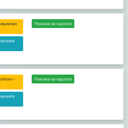
Официален
Покаже на картата
ческите
erhorn -
Покаже на картата
ческите