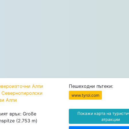
евероизточни Алпи
Пешеходни пътеки:
1 Севернотиролски
www.tyrol.com
ви Алпи
ият връх: Große
Покажи карта на туристи
атракции
nspitze (2.753 m)