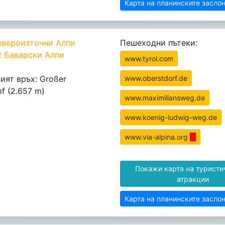
Карта на планинските засло
евероизточни Алпи
Пешеходни пътеки:
2 Баварски Алпи
www.tyrol.com
ият връх: Großer
www.oberstdorf.de
f (2.657 m)
www.maximiliansweg.de
www.koenig-ludwig-weg.de
www.via-alpina.org
Покажи карта на туристи
атракции
Карта на планинските засло