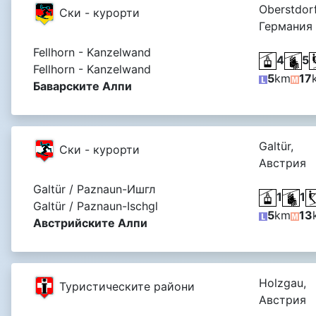
Oberstdorf
Ски - курорти
Германия
Fellhorn - Kanzelwand
4
5
Fellhorn - Kanzelwand
5
km
17
Баварските Алпи
Galtür,
Ски - курорти
Австрия
Galtür / Paznaun-Ишгл
1
1
Galtür / Paznaun-Ischgl
5
km
13
Австрийските Алпи
Holzgau,
Туристическите райони
Австрия