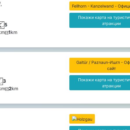
,
Fellhorn - Kanzelwand - Офиц
Покажи карта на туристи
атракции
5
km
1
km
Galtür / Paznaun-Ишгл - О
сайт
Покажи карта на туристи
3
атракции
km
2
km