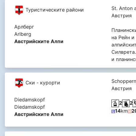
St. Anton 
Туристическите райони
Австрия
Арлберг
Планинск
Arlberg
на Рейн и
Австрийските Алпи
алпийскит
Силврета.
и планинс
Schoppern
Ски - курорти
Австрия
Diedamskopf
2
2
Diedamskopf
14
km
2
Австрийските Алпи