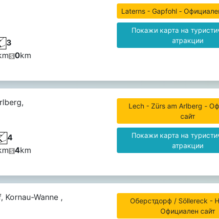
Laterns - Gapfohl - Официале
Покажи карта на туристи
атракции
3
km
0
km
lberg,
Lech - Zürs am Arlberg - 
сайт
Покажи карта на туристи
4
атракции
km
4
km
, Kornau-Wanne ,
Оберстдорф / Söllereck - H
Официален сайт