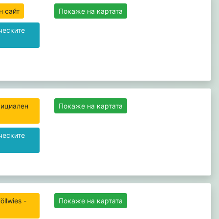
н сайт
Покаже на картата
ческите
Официален
Покаже на картата
ческите
öllwies -
Покаже на картата