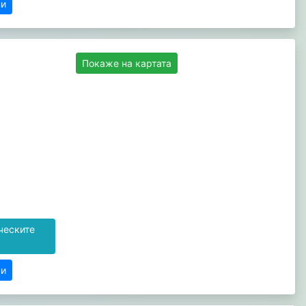
ни
Покаже на картата
ческите
ни