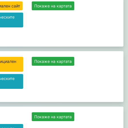
иален сайт
Покаже на картата
ческите
фициален
Покаже на картата
ческите
Покаже на картата