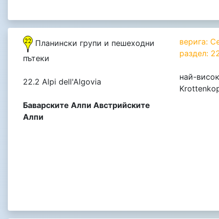
верига: С
Планински групи и пешеходни
раздел: 2
пътеки
най-висок
22.2 Alpi dell'Algovia
Krottenkop
Баварските Алпи Австрийските
Алпи