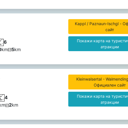
Kappl / Paznaun-Ischgl - 
сайт
Покажи карта на туристи
6
атракции
0
km
5
km
,
Kleinwalsertal - Walmending
Официален сайт
Покажи карта на туристи
4
атракции
km
2
km