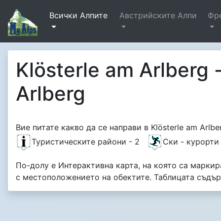
Всички Алпите
Австрийските Алпи
Фр
Klösterle am Arlberg 
Arlberg
Вие питате какво да се направи в Klösterle am Arlb
Туристическите райони - 2
Ски - курорти
По-долу е Интерактивна карта, на която са маркира
с местоположението на обектите. Таблицата съдър