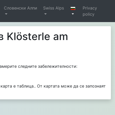
Словенски Алпи
Swiss Alps
Privacy
policy
в Klösterle am
е намерите следните забележителности:
 карта е таблица.. От картата може да се запознаят