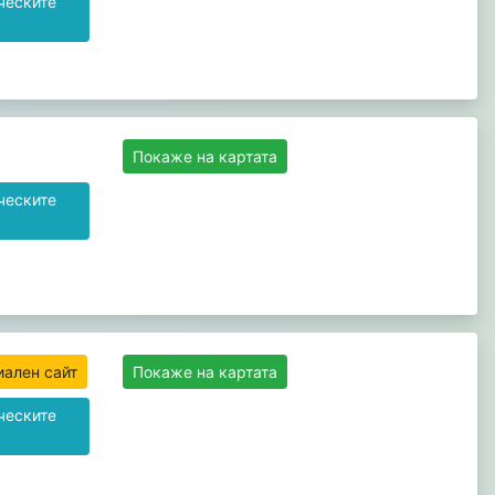
ческите
Покаже на картата
ческите
иален сайт
Покаже на картата
ческите