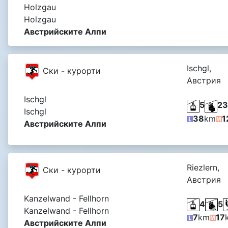
Holzgau
Holzgau
Австрийските Алпи
Ischgl,
Ски - курорти
Австрия
Ischgl
5
23
Ischgl
38
km
1
Австрийските Алпи
Riezlern,
Ски - курорти
Австрия
Kanzelwand - Fellhorn
4
5
Kanzelwand - Fellhorn
7
km
17
Австрийските Алпи