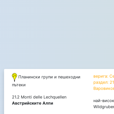
верига: С
Планински групи и пешеходни
раздел: 2
пътеки
Варовико
21.2 Monti delle Lechquellen
най-висок
Австрийските Алпи
Wildgrube