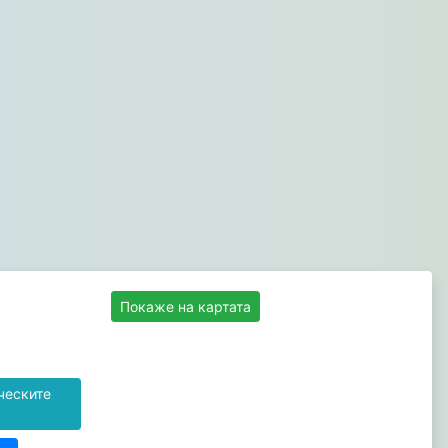
Покаже на картата
ческите