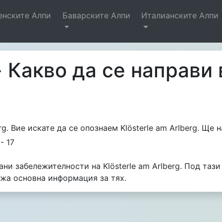
енските Алпи
Баварските Алпи
Италианските Алпи
- Какво да се направи 
erg. Вие искате да се опознаем Klösterle am Arlberg. Щ
 - 17
ни забележителности на Klösterle am Arlberg. Под тази
жа основна информация за тях.