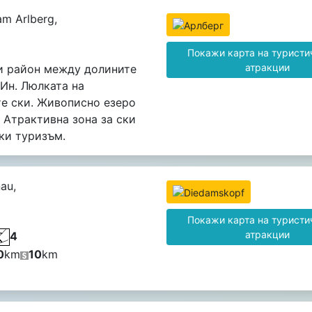
am Arlberg,
Покажи карта на туристи
атракции
и район между долините
 Ин. Люлката на
е ски. Живописно езеро
 Атрактивна зона за ски
ки туризъм.
au,
Покажи карта на туристи
атракции
4
0
km
10
km