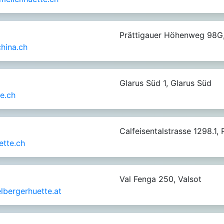
Prättigauer Höhenweg 98G,
hina.ch
Glarus Süd 1, Glarus Süd
te.ch
Calfeisentalstrasse 1298.1, 
ette.ch
Val Fenga 250, Valsot
lbergerhuette.at