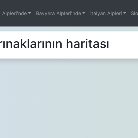
 Alpleri'nde
Bavyera Alpleri'nde
İtalyan Alpleri
Sl
ınaklarının haritası