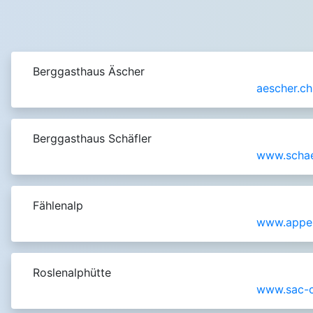
Berggasthaus Äscher
aescher.ch
Berggasthaus Schäfler
www.schae
Fählenalp
www.appen
Roslenalphütte
www.sac-c