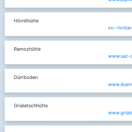
Hörnlihütte
xn--hrnlia
Ramozhütte
www.sac-c
Dürrboden
www.duerr
Grialetschhütte
www.grial