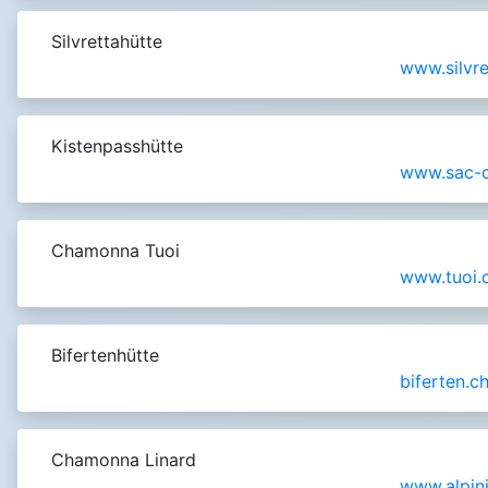
Silvrettahütte
www.silvre
Kistenpasshütte
www.sac-c
Chamonna Tuoi
www.tuoi.
Bifertenhütte
biferten.c
Chamonna Linard
www.alpini