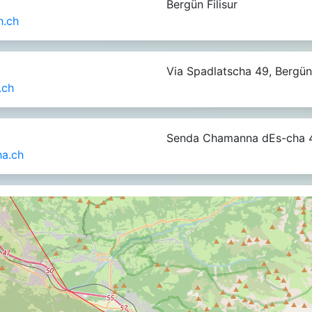
Bergün Filisur
.ch
Via Spadlatscha 49, Bergün 
.ch
Senda Chamanna dEs-cha 4
a.ch