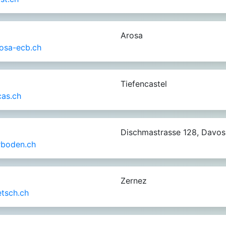
Arosa
rosa-ecb.ch
Tiefencastel
as.ch
Dischmastrasse 128, Davos
boden.ch
Zernez
etsch.ch