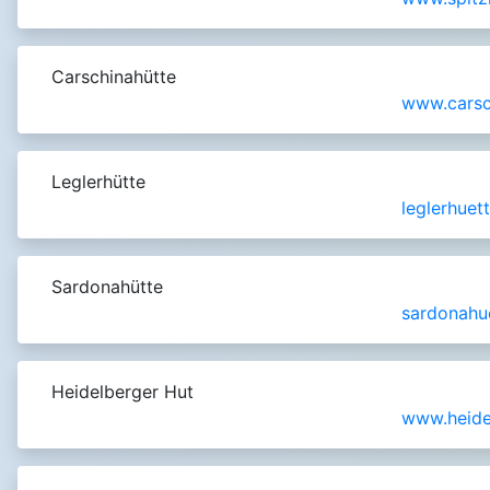
Carschinahütte
www.carsc
Leglerhütte
leglerhuet
Sardonahütte
sardonahu
Heidelberger Hut
www.heide