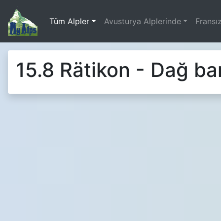
Tüm Alpler
Avusturya Alplerinde
Fransız
15.8 Rätikon - Dağ bar