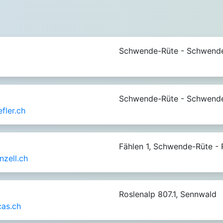
Schwende-Rüte - Schwend
Schwende-Rüte - Schwend
fler.ch
Fählen 1, Schwende-Rüte - 
zell.ch
Roslenalp 807.1, Sennwald
as.ch