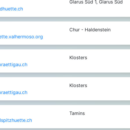
Glarus Süd 1, Glarus Süd
dhuette.ch
Chur - Haldenstein
ette.valhermoso.org
Klosters
raettigau.ch
Klosters
raettigau.ch
Tamins
spitzhuette.ch