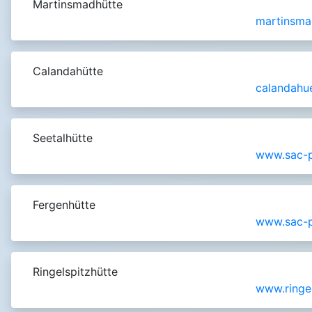
Martinsmadhütte
martinsma
Calandahütte
calandahu
Seetalhütte
www.sac-p
Fergenhütte
www.sac-p
Ringelspitzhütte
www.ringel