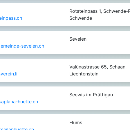
Rotsteinpass 1, Schwende-R
einpass.ch
Schwende
Sevelen
emeinde-sevelen.ch
Valünastrasse 65, Schaan,
erein.li
Liechtenstein
Seewis im Prättigau
aplana-huette.ch
Flums
meilenhuette.ch