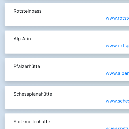
Rotsteinpass
www.rotst
Alp Arin
www.ortsg
Pfälzerhütte
www.alpenv
Schesaplanahütte
www.sches
Spitzmeilenhütte
www.spitz