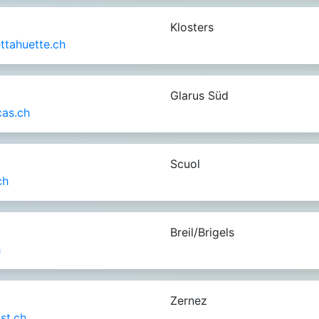
Klosters
ttahuette.ch
Glarus Süd
as.ch
Scuol
ch
Breil/Brigels
h
Zernez
st.ch