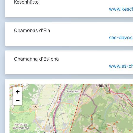
Keschhütte
www.kesch
Chamonas d'Ela
sac-davos
Chamanna d'Es-cha
www.es-ch
+
−