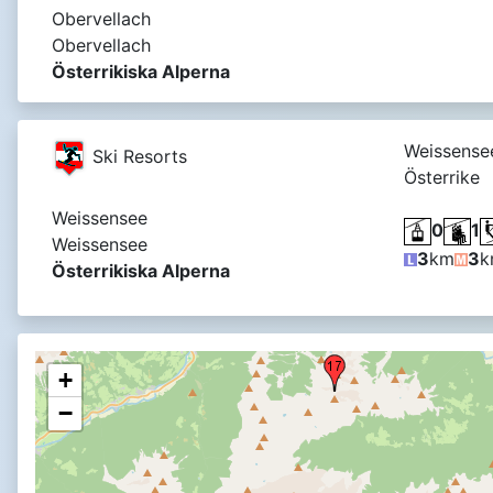
Obervellach
Obervellach
Österrikiska Alperna
Weissense
Ski Resorts
Österrike
Weissensee
0
1
Weissensee
3
km
3
k
Österrikiska Alperna
+
−