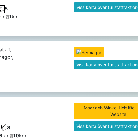
Visa karta över turistattraktion
5
km
1
km
atz 1,
agor,
Visa karta över turistattraktion
Modriach-Winkel Hoislifte - 
Website
Visa karta över turistattraktion
8
8
km
10
km