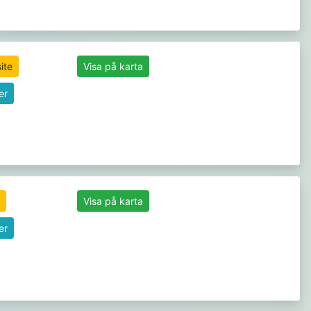
ite
Visa på karta
er
Visa på karta
er