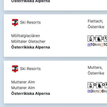
Österrikiska Alperna
Flattach,
Ski Resorts
Österrike
Mölltalglaciären
1
2
Mölltaler Gletscher
10
km
1
Österrikiska Alperna
Mutters,
Ski Resorts
Österrike
Mutterer Alm
0
0
Mutterer Alm
3
km
6
k
Österrikiska Alperna