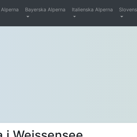
 Alperna
Bayerska Alperna
Italienska Alperna
Slovens
a i Weissensee