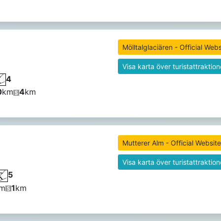
Mölltalglaciären - Official Webs
Visa karta över turistattraktion
4
0
km
4
km
Mutterer Alm - Official Website
Visa karta över turistattraktion
5
m
1
km