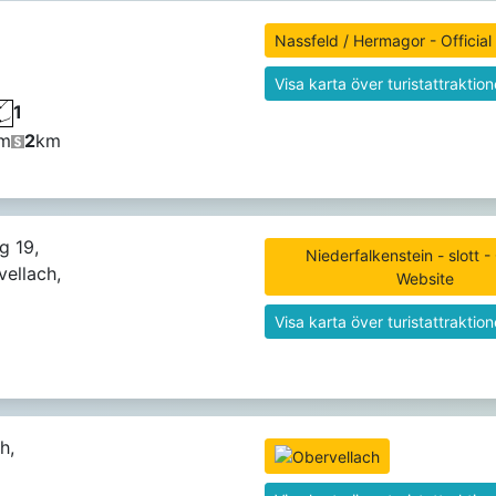
Nassfeld / Hermagor - Official
Visa karta över turistattraktion
1
m
2
km
g 19,
Niederfalkenstein - slott - 
ellach,
Website
Visa karta över turistattraktion
h,