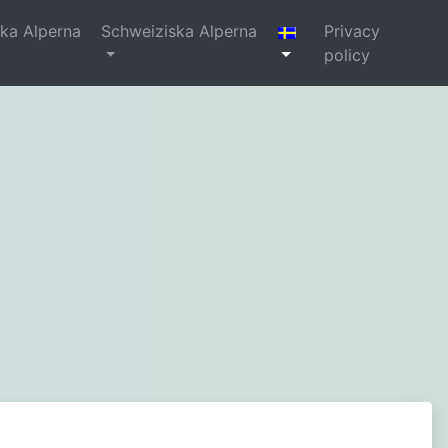
ka Alperna
Schweiziska Alperna
Privacy
policy