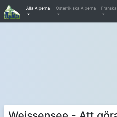
Alla Alperna
Österrikiska Alperna
Franska
Weissensee - Att gör