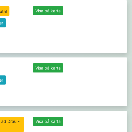
Visa på karta
er
Visa på karta
er
 ad Drau -
Visa på karta