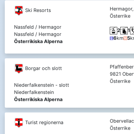
Hermagor,
Ski Resorts
Österrike
Nassfeld / Hermagor
2
1
Nassfeld / Hermagor
6
km
5
k
Österrikiska Alperna
Pfaffenber
Borgar och slott
9821 Oberv
Österrike
Niederfalkenstein - slott
Niederfalkenstein
Österrikiska Alperna
Obervellac
Turist regionerna
Österrike