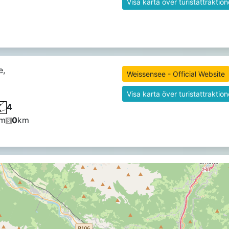
Visa karta över turistattraktion
e,
Weissensee - Official Website
Visa karta över turistattraktion
4
m
0
km