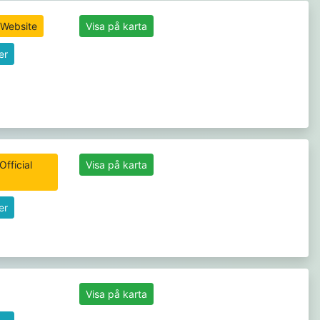
 Website
Visa på karta
er
Official
Visa på karta
er
Visa på karta