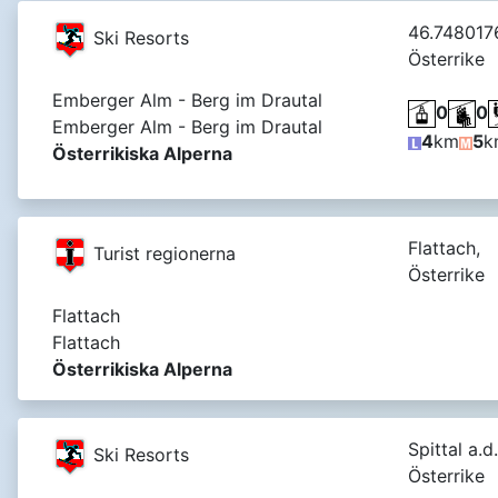
46.7480176
Ski Resorts
Österrike
Emberger Alm - Berg im Drautal
0
0
Emberger Alm - Berg im Drautal
4
km
5
k
Österrikiska Alperna
Flattach,
Turist regionerna
Österrike
Flattach
Flattach
Österrikiska Alperna
Spittal a.d
Ski Resorts
Österrike