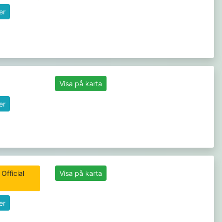
er
Visa på karta
er
Official
Visa på karta
er