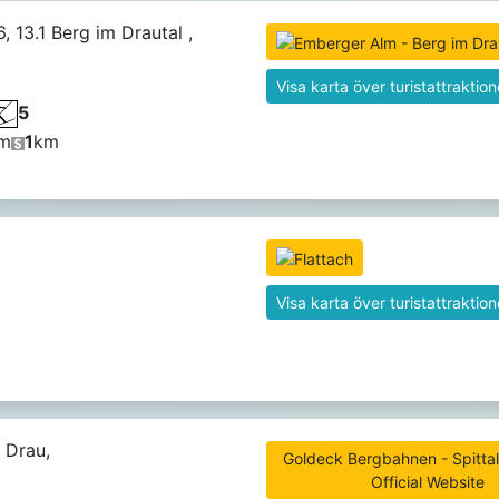
, 13.1 Berg im Drautal ,
Visa karta över turistattraktion
5
m
1
km
Visa karta över turistattraktion
. Drau,
Goldeck Bergbahnen - Spittal
Official Website