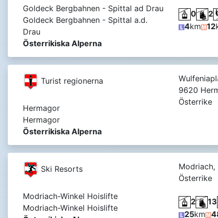
Goldeck Bergbahnen - Spittal ad Drau
0
2
Goldeck Bergbahnen - Spittal a.d.
4
km
12
Drau
Österrikiska Alperna
Wulfeniapl
Turist regionerna
9620 Herm
Österrike
Hermagor
Hermagor
Österrikiska Alperna
Modriach,
Ski Resorts
Österrike
Modriach-Winkel Hoislifte
2
13
Modriach-Winkel Hoislifte
25
km
4