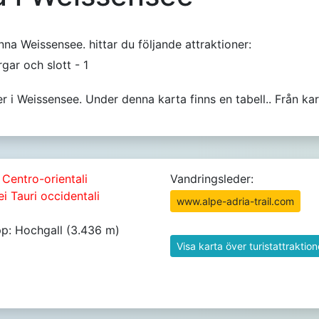
nna Weissensee. hittar du följande attraktioner:
rgar och slott - 1
er i Weissensee. Under denna karta finns en tabell.. Från k
 Centro-orientali
Vandringsleder:
dei Tauri occidentali
www.alpe-adria-trail.com
p: Hochgall (3.436 m)
Visa karta över turistattraktion