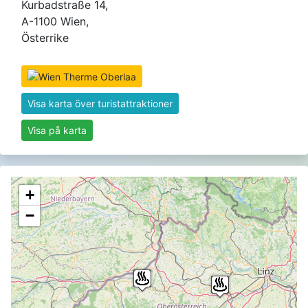
Kurbadstraße 14,
A-1100 Wien,
Österrike
Visa karta över turistattraktioner
Visa på karta
+
−