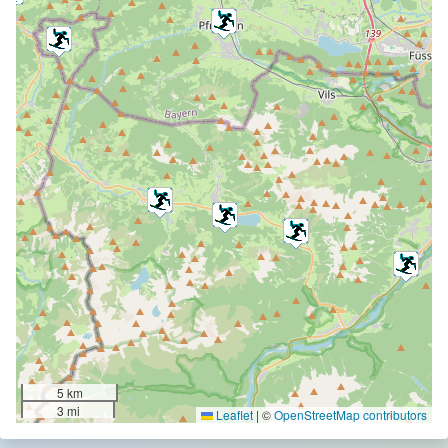
5 km
3 mi
Leaflet
|
©
OpenStreetMap contributors