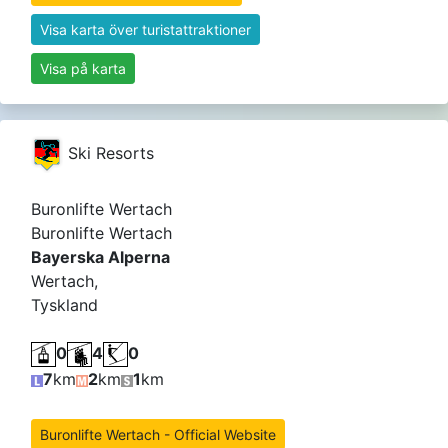
Visa karta över turistattraktioner
Visa på karta
Ski Resorts
Buronlifte Wertach
Buronlifte Wertach
Bayerska Alperna
Wertach,
Tyskland
0
4
0
7
km
2
km
1
km
Buronlifte Wertach - Official Website