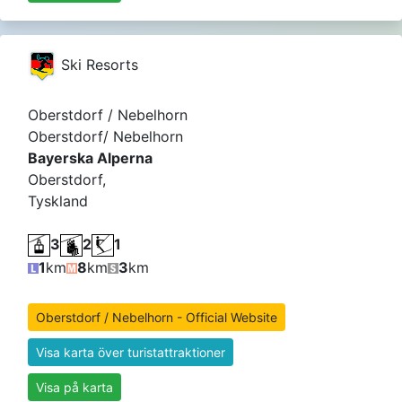
Ski Resorts
Oberstdorf / Nebelhorn
Oberstdorf/ Nebelhorn
Bayerska Alperna
Oberstdorf,
Tyskland
3
2
1
1
km
8
km
3
km
Oberstdorf / Nebelhorn - Official Website
Visa karta över turistattraktioner
Visa på karta