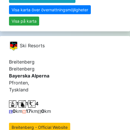
Visa karta över övernattningsmöjligheter
Visa på karta
Ski Resorts
Breitenberg
Breitenberg
Bayerska Alperna
Pfronten,
Tyskland
1
1
4
0
km
17
km
0
km
Breitenberg - Official Website