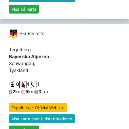
Visa på karta
Ski Resorts
Tegelberg
Bayerska Alperna
Schwangau,
Tyskland
0
4
1
2
km
5
km
0
km
Tegelberg - Official Website
Visa karta över turistattraktioner