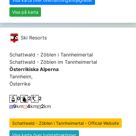
Visa karta över övernattningsmöjligheter
Visa på karta
Ski Resorts
Schattwald - Zöblen i Tannheimertal
Schattwald - Zöblen im Tannheimertal
Österrikiska Alperna
Tannheim,
Österrike
0
2
2
9
km
4
km
2
km
Schattwald - Zöblen i Tannheimertal - Official Website
Visa karta över turistattraktioner