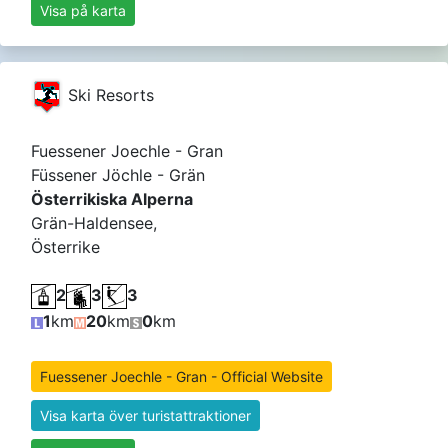
Visa på karta
Ski Resorts
Fuessener Joechle - Gran
Füssener Jöchle - Grän
Österrikiska Alperna
Grän-Haldensee,
Österrike
2
3
3
1
km
20
km
0
km
Fuessener Joechle - Gran - Official Website
Visa karta över turistattraktioner