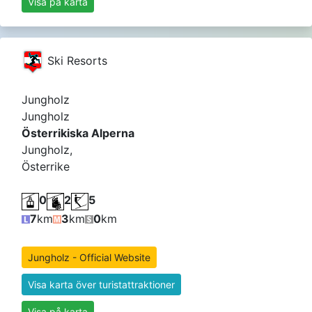
Visa på karta
Ski Resorts
Jungholz
Jungholz
Österrikiska Alperna
Jungholz,
Österrike
0
2
5
7
km
3
km
0
km
Jungholz - Official Website
Visa karta över turistattraktioner
Visa på karta