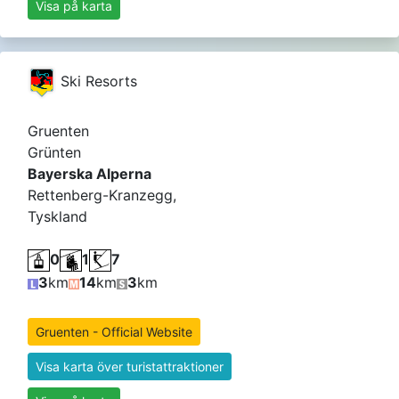
Visa på karta
Ski Resorts
Gruenten
Grünten
Bayerska Alperna
Rettenberg-Kranzegg,
Tyskland
0
1
7
3
km
14
km
3
km
Gruenten - Official Website
Visa karta över turistattraktioner