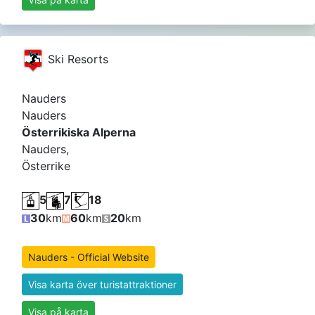
Ski Resorts
Nauders
Nauders
Österrikiska Alperna
Nauders,
Österrike
5
7
18
30
km
60
km
20
km
Nauders - Official Website
Visa karta över turistattraktioner
Visa på karta