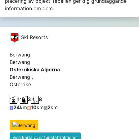
placering av objekt Tabellen ger dig grundläggande
information om dem.
Ski Resorts
Berwang
Berwang
Österrikiska Alperna
Berwang ,
Österrike
1
3
8
24
km
10
km
2
km
Visa karta över turistattraktioner