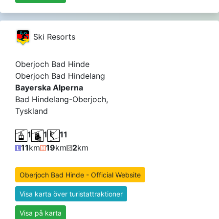
Ski Resorts
Oberjoch Bad Hinde
Oberjoch Bad Hindelang
Bayerska Alperna
Bad Hindelang-Oberjoch,
Tyskland
1
1
11
11
km
19
km
2
km
Oberjoch Bad Hinde - Official Website
Visa karta över turistattraktioner
Visa på karta