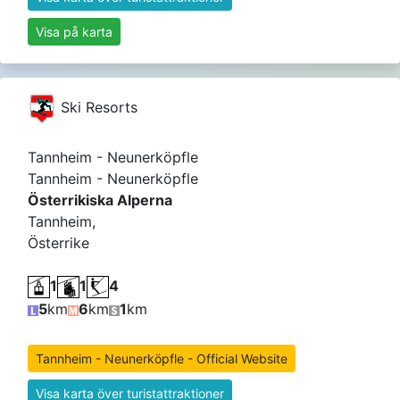
Visa på karta
Ski Resorts
Tannheim - Neunerköpfle
Tannheim - Neunerköpfle
Österrikiska Alperna
Tannheim,
Österrike
1
1
4
5
km
6
km
1
km
Tannheim - Neunerköpfle - Official Website
Visa karta över turistattraktioner