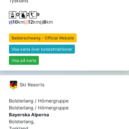
Tyskland
0
2
9
10
km
12
km
8
km
Balderschwang - Official Website
Visa karta över turistattraktioner
Visa på karta
Ski Resorts
Bolsterlang / Hörnergruppe
Bolsterlang / Hörnergruppe
Bayerska Alperna
Bolsterlang,
Tyskland