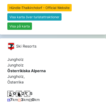
Hündle-Thalkirchdorf - Official Website
Visa karta över turistattraktioner
Visa på karta
Ski Resorts
Jungholz
Jungholz
Österrikiska Alperna
Jungholz,
Österrike
0
2
5
7
km
3
km
0
km