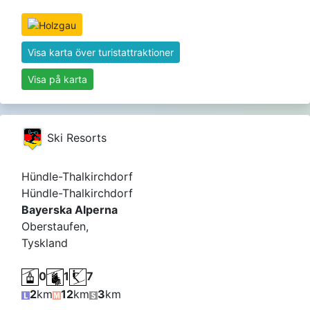
Visa karta över turistattraktioner
Visa på karta
Ski Resorts
Hündle-Thalkirchdorf
Hündle-Thalkirchdorf
Bayerska Alperna
Oberstaufen,
Tyskland
0
1
7
2
km
12
km
3
km