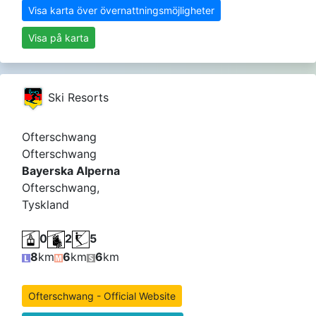
Visa karta över övernattningsmöjligheter
Visa på karta
Ski Resorts
Ofterschwang
Ofterschwang
Bayerska Alperna
Ofterschwang,
Tyskland
0
2
5
8
km
6
km
6
km
Ofterschwang - Official Website