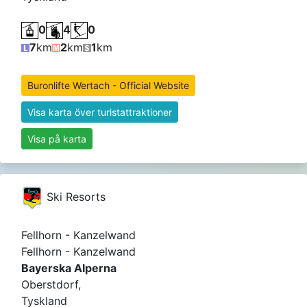
0
4
0
7
km
2
km
1
km
Buronlifte Wertach - Official Website
Visa karta över turistattraktioner
Visa på karta
Ski Resorts
Fellhorn - Kanzelwand
Fellhorn - Kanzelwand
Bayerska Alperna
Oberstdorf,
Tyskland