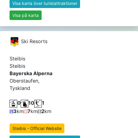
Visa karta över turistattraktioner
Visa på karta
Ski Resorts
Steibis
Steibis
Bayerska Alperna
Oberstaufen,
Tyskland
0
10
1
3
km
7
km
2
km
Steibis - Official Website