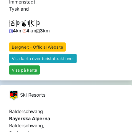
Immenstadt,
Tyskland
0
1
3
4
km
4
km
3
km
Bergwelt - Official Website
Visa karta över turistattraktioner
Visa på karta
Ski Resorts
Balderschwang
Bayerska Alperna
Balderschwang,