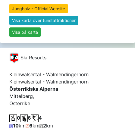
Jungholz - Official Website
Visa karta över turistattraktioner
Visa på karta
Ski Resorts
Kleinwalsertal - Walmendingerhorn
Kleinwalsertal - Walmendingerhorn
Österrikiska Alperna
Mittelberg,
Österrike
0
6
4
10
km
6
km
2
km