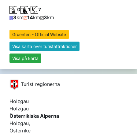
0
1
7
3
km
14
km
3
km
Gruenten - Official Website
Visa karta över turistattraktioner
Visa på karta
Turist regionerna
Holzgau
Holzgau
Österrikiska Alperna
Holzgau,
Österrike