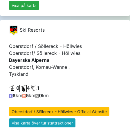
Visa på karta
Ski Resorts
Oberstdorf / Söllereck - Höllwies
Oberstdorf/ Söllereck - Höllwies
Bayerska Alperna
Oberstdorf, Kornau-Wanne ,
Tyskland
0
4
1
6
km
5
km
0
km
Oberstdorf / Söllereck - Höllwies - Official Website
Visa karta över turistattraktioner