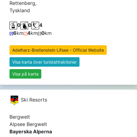
Rettenberg,
Tyskland
0
0
4
6
km
4
km
0
km
Adelharz-Breitenstein Lifsee - Official Website
Visa karta över turistattraktioner
Visa på karta
Ski Resorts
Bergwelt
Alpsee Bergwelt
Bayerska Alperna