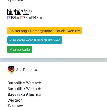
1
1
3
10
km
7
km
4
km
Bolsterlang / Hörnergruppe - Official Website
Visa karta över turistattraktioner
Visa på karta
Ski Resorts
Buronlifte Wertach
Buronlifte Wertach
Bayerska Alperna
Wertach,
Tyskland