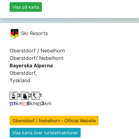
Visa på karta
Ski Resorts
Oberstdorf / Nebelhorn
Oberstdorf/ Nebelhorn
Bayerska Alperna
Oberstdorf,
Tyskland
3
2
1
1
km
8
km
3
km
Oberstdorf / Nebelhorn - Official Website
Visa karta över turistattraktioner