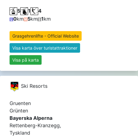
5
1
4
0
km
5
km
1
km
Grasgehrenlifte - Official Website
Visa karta över turistattraktioner
Visa på karta
Ski Resorts
Gruenten
Grünten
Bayerska Alperna
Rettenberg-Kranzegg,
Tyskland