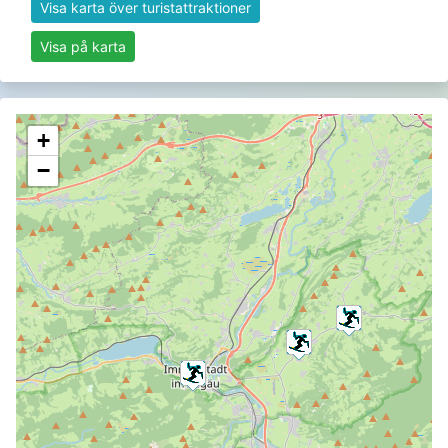
Visa karta över turistattraktioner
Visa på karta
+
−