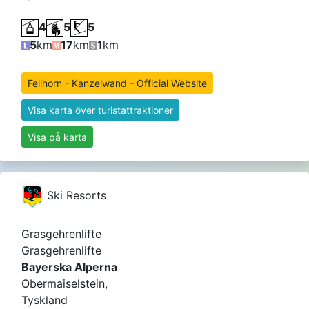
4
5
5
5
km
17
km
1
km
Fellhorn - Kanzelwand - Official Website
Visa karta över turistattraktioner
Visa på karta
Ski Resorts
Grasgehrenlifte
Grasgehrenlifte
Bayerska Alperna
Obermaiselstein,
Tyskland