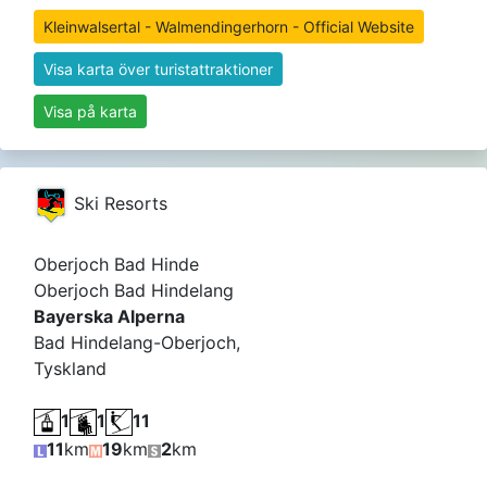
Kleinwalsertal - Walmendingerhorn - Official Website
Visa karta över turistattraktioner
Visa på karta
Ski Resorts
Oberjoch Bad Hinde
Oberjoch Bad Hindelang
Bayerska Alperna
Bad Hindelang-Oberjoch,
Tyskland
1
1
11
11
km
19
km
2
km