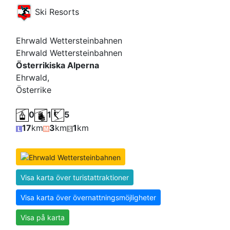
Ski Resorts
Ehrwald Wettersteinbahnen
Ehrwald Wettersteinbahnen
Österrikiska Alperna
Ehrwald,
Österrike
0
1
5
17
km
3
km
1
km
Visa karta över turistattraktioner
Visa karta över övernattningsmöjligheter
Visa på karta