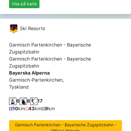
Visa på karta
Ski Resorts
Garmisch Partenkirchen - Bayerische
Zugspitzbahn
Garmisch Partenkirchen - Bayerische
Zugspitzbahn
Bayerska Alperna
Garmisch-Partenkirchen,
Tyskland
6
6
17
10
km
43
km
9
km
Garmisch Partenkirchen - Bayerische Zugspitzbahn -
Official Website