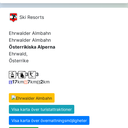
Ski Resorts
Ehrwalder Almbahn
Ehrwalder Almbahn
Österrikiska Alperna
Ehrwald,
Österrike
1
3
3
17
km
7
km
2
km
Visa karta över turistattraktioner
Visa karta över övernattningsmöjligheter