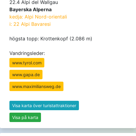
22.4 Alpi del Wallgau
Bayerska Alperna
kedja: Alpi Nord-orientali
i: 22 Alpi Bavaresi
högsta topp: Krottenkopf (2.086 m)
Vandringsleder:
www.tyrol.com
www.gapa.de
www.maximiliansweg.de
Visa karta över turistattraktioner
Visa på karta