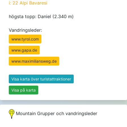
i: 22 Alpi Bavaresi
högsta topp: Daniel (2.340 m)
Vandringsleder:
www.tyrol.com
www.gapa.de
www.maximiliansweg.de
Visa karta över turistattraktioner
Visa på karta
Mountain Grupper och vandringsleder