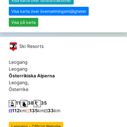
Visa karta över turistattraktioner
Visa karta över övernattningsmöjligheter
Visa på karta
Ski Resorts
Leogang
Leogang
Österrikiska Alperna
Leogang,
Österrike
11
38
35
112
km
135
km
33
km
Leogang - Official Website