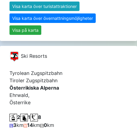
Visa karta över turistattraktioner
Visa karta över övernattningsmöjligheter
Visa på karta
Ski Resorts
Tyrolean Zugspitzbahn
Tiroler Zugspitzbahn
Österrikiska Alperna
Ehrwald,
Österrike
2
1
8
3
km
14
km
0
km