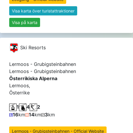
Visa karta över turistattraktioner
Visa på karta
Ski Resorts
Lermoos - Grubigsteinbahnen
Lermoos - Grubigsteinbahnen
Österrikiska Alperna
Lermoos,
Österrike
1
4
2
16
km
14
km
3
km
Lermoos - Grubigsteinbahnen - Official Website