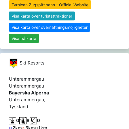
Tyrolean Zugspitzbahn - Official Website
Visa karta över turistattraktioner
Visa karta över övernattningsmöjligheter
Visa på karta
Ski Resorts
Unterammergau
Unterammergau
Bayerska Alperna
Unterammergau,
Tyskland
0
8
0
2
km
5
km
1
km