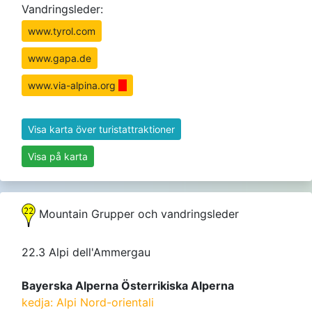
Vandringsleder:
www.tyrol.com
www.gapa.de
www.via-alpina.org
Visa karta över turistattraktioner
Visa på karta
Mountain Grupper och vandringsleder
22.3 Alpi dell'Ammergau
Bayerska Alperna Österrikiska Alperna
kedja: Alpi Nord-orientali