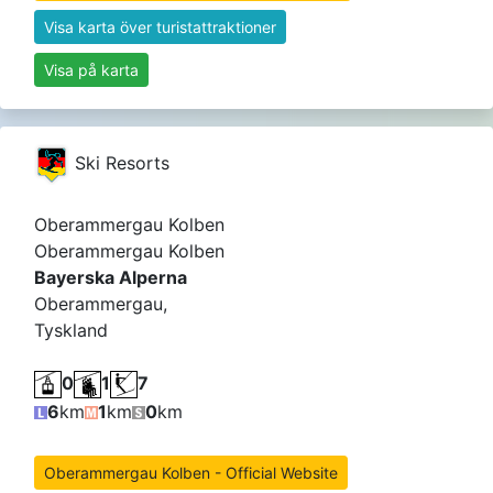
Visa karta över turistattraktioner
Visa på karta
Ski Resorts
Oberammergau Kolben
Oberammergau Kolben
Bayerska Alperna
Oberammergau,
Tyskland
0
1
7
6
km
1
km
0
km
Oberammergau Kolben - Official Website