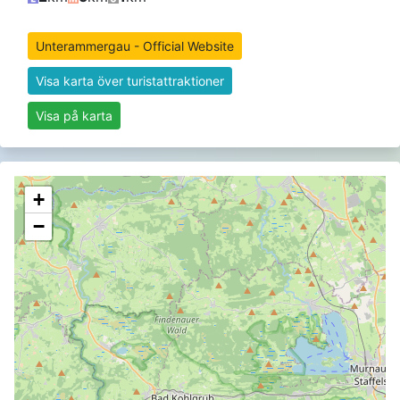
Unterammergau - Official Website
Visa karta över turistattraktioner
Visa på karta
+
−