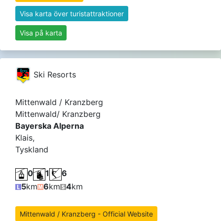
Visa karta över turistattraktioner
Visa på karta
Ski Resorts
Mittenwald / Kranzberg
Mittenwald/ Kranzberg
Bayerska Alperna
Klais,
Tyskland
0
1
6
5
km
6
km
4
km
Mittenwald / Kranzberg - Official Website