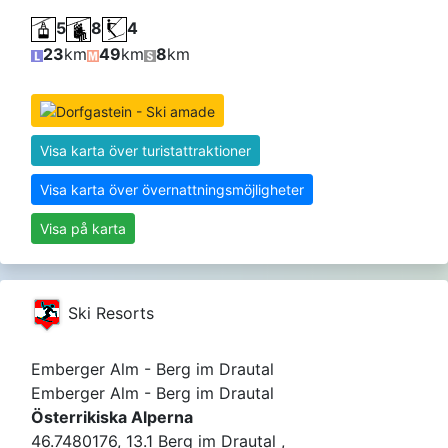
5
8
4
23
km
49
km
8
km
Visa karta över turistattraktioner
Visa karta över övernattningsmöjligheter
Visa på karta
Ski Resorts
Emberger Alm - Berg im Drautal
Emberger Alm - Berg im Drautal
Österrikiska Alperna
46.7480176, 13.1 Berg im Drautal ,