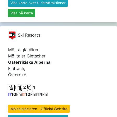
Visa karta över turistattraktioner
Visa på karta
Ski Resorts
Mölltalglaciären
Mölltaler Gletscher
Österrikiska Alperna
Flattach,
Österrike
1
2
4
10
km
10
km
4
km
Mölltalglaciären - Official Website