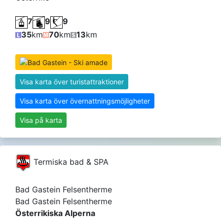
7
9
9
35
km
70
km
13
km
Visa karta över turistattraktioner
Visa karta över övernattningsmöjligheter
Visa på karta
Termiska bad & SPA
Bad Gastein Felsentherme
Bad Gastein Felsentherme
Österrikiska Alperna