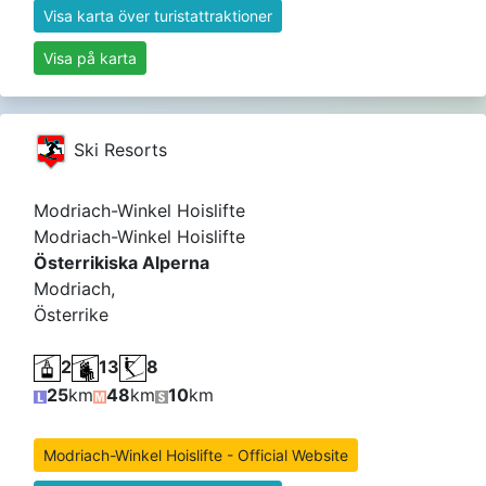
Visa karta över turistattraktioner
Visa på karta
Ski Resorts
Modriach-Winkel Hoislifte
Modriach-Winkel Hoislifte
Österrikiska Alperna
Modriach,
Österrike
2
13
8
25
km
48
km
10
km
Modriach-Winkel Hoislifte - Official Website