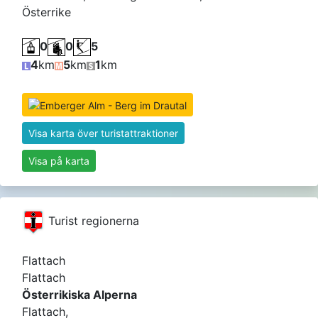
Österrike
0
0
5
4
km
5
km
1
km
Visa karta över turistattraktioner
Visa på karta
Turist regionerna
Flattach
Flattach
Österrikiska Alperna
Flattach,