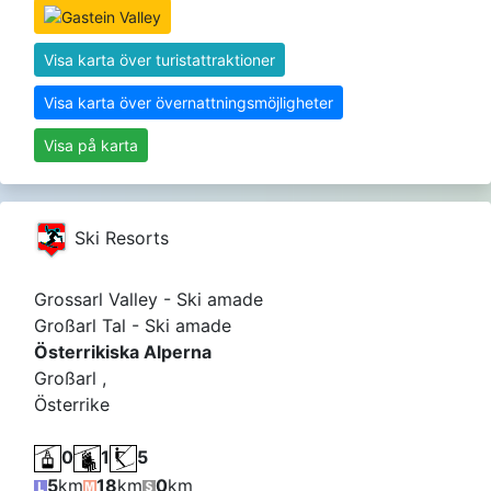
Visa karta över turistattraktioner
Visa karta över övernattningsmöjligheter
Visa på karta
Ski Resorts
Grossarl Valley - Ski amade
Großarl Tal - Ski amade
Österrikiska Alperna
Großarl ,
Österrike
0
1
5
5
km
18
km
0
km