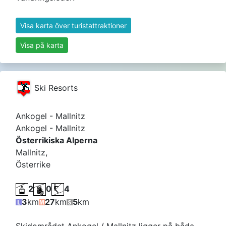
Visa karta över turistattraktioner
Visa på karta
Ski Resorts
Ankogel - Mallnitz
Ankogel - Mallnitz
Österrikiska Alperna
Mallnitz,
Österrike
2
0
4
3
km
27
km
5
km
Skidområdet Ankogel / Mallnitz ligger på båda