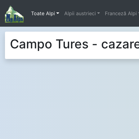
Toate Alpi
Alpii austrieci
Franceză Alpi
Campo Tures - cazar