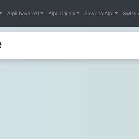
Alpii bavarezi
Alpii italieni
Slovenă Alpi
Swiss 
e