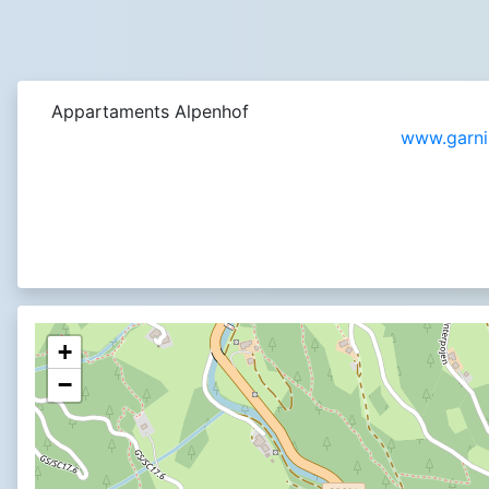
Appartaments Alpenhof
www.garni
+
−