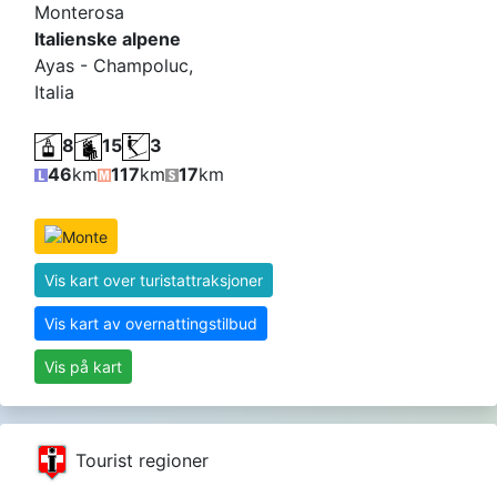
Monterosa
Italienske alpene
Ayas - Champoluc,
Italia
8
15
3
46
km
117
km
17
km
Vis kart over turistattraksjoner
Vis kart av overnattingstilbud
Vis på kart
Tourist regioner