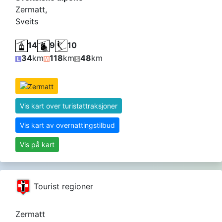
Zermatt,
Sveits
14
9
10
34
km
118
km
48
km
Vis kart over turistattraksjoner
Vis kart av overnattingstilbud
Vis på kart
Tourist regioner
Zermatt