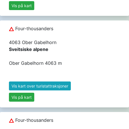
Vis på kart
Four-thousanders
4063 Ober Gabelhorn
Sveitsiske alpene
Ober Gabelhorn 4063 m
Vis kart over turistattraksjoner
Vis på kart
Four-thousanders