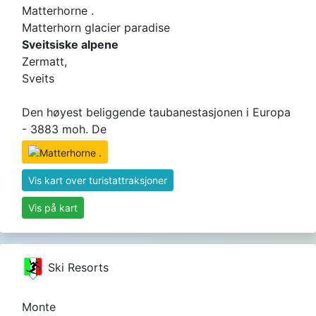
Matterhorne .
Matterhorn glacier paradise
Sveitsiske alpene
Zermatt,
Sveits
Den høyest beliggende taubanestasjonen i Europa
- 3883 moh. De
Vis kart over turistattraksjoner
Vis på kart
Ski Resorts
Monte