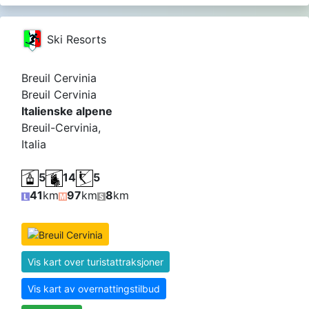
Ski Resorts
Breuil Cervinia
Breuil Cervinia
Italienske alpene
Breuil-Cervinia,
Italia
5
14
5
41
km
97
km
8
km
Vis kart over turistattraksjoner
Vis kart av overnattingstilbud