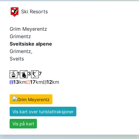
Ski Resorts
Grim Meyerentz
Grimentz
Sveitsiske alpene
Grimentz,
Sveits
1
3
7
13
km
17
km
12
km
Vis kart over turistattraksjoner
Vis på kart