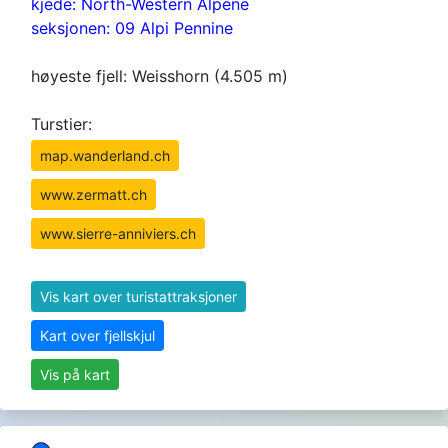
kjede: North-Western Alpene
seksjonen: 09 Alpi Pennine
høyeste fjell: Weisshorn (4.505 m)
Turstier:
map.wanderland.ch
www.zermatt.ch
www.sierre-anniviers.ch
Vis kart over turistattraksjoner
Kart over fjellskjul
Vis på kart