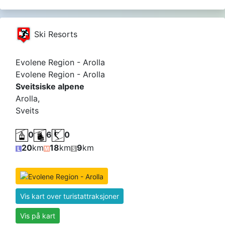
Ski Resorts
Evolene Region - Arolla
Evolene Region - Arolla
Sveitsiske alpene
Arolla,
Sveits
0
6
0
20
km
18
km
9
km
Vis kart over turistattraksjoner
Vis på kart