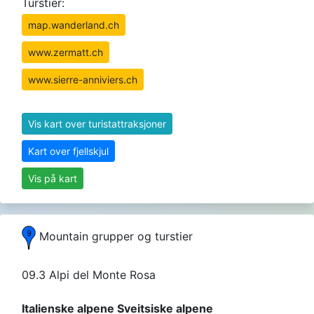
Turstier:
map.wanderland.ch
www.zermatt.ch
www.sierre-anniviers.ch
Vis kart over turistattraksjoner
Kart over fjellskjul
Vis på kart
Mountain grupper og turstier
09.3 Alpi del Monte Rosa
Italienske alpene Sveitsiske alpene