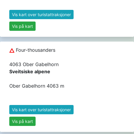
Vis kart over turistattraksjoner
Vis på kart
Four-thousanders
4063 Ober Gabelhorn
Sveitsiske alpene
Ober Gabelhorn 4063 m
Vis kart over turistattraksjoner
Vis på kart