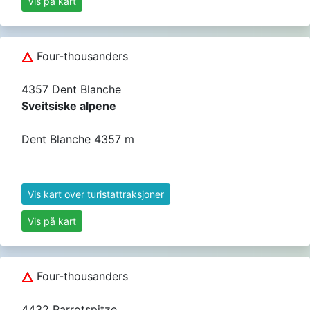
Vis på kart
Four-thousanders
4357 Dent Blanche
Sveitsiske alpene
Dent Blanche 4357 m
Vis kart over turistattraksjoner
Vis på kart
Four-thousanders
4432 Parrotspitze