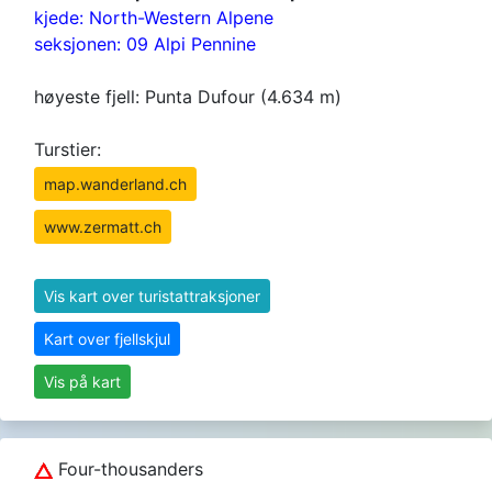
kjede: North-Western Alpene
seksjonen: 09 Alpi Pennine
høyeste fjell: Punta Dufour (4.634 m)
Turstier:
map.wanderland.ch
www.zermatt.ch
Vis kart over turistattraksjoner
Kart over fjellskjul
Vis på kart
Four-thousanders