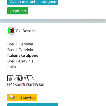
Vis kart over turistattraksjoner
Vis på kart
Ski Resorts
Breuil Cervinia
Breuil Cervinia
Italienske alpene
Breuil-Cervinia,
Italia
5
14
5
41
km
97
km
8
km