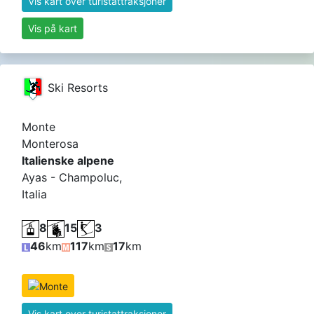
Vis kart over turistattraksjoner
Vis på kart
Ski Resorts
Monte
Monterosa
Italienske alpene
Ayas - Champoluc,
Italia
8
15
3
46
km
117
km
17
km
Vis kart over turistattraksjoner