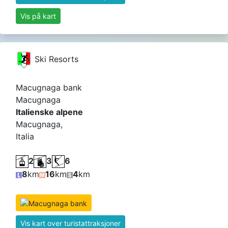
Vis på kart
Ski Resorts
Macugnaga bank
Macugnaga
Italienske alpene
Macugnaga,
Italia
2
3
6
8
km
16
km
4
km
Vis kart over turistattraksjoner