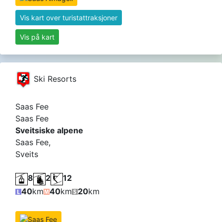
Vis kart over turistattraksjoner
Vis på kart
Ski Resorts
Saas Fee
Saas Fee
Sveitsiske alpene
Saas Fee,
Sveits
8
2
12
40
km
40
km
20
km