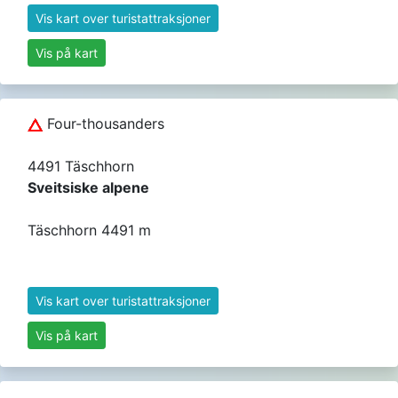
Vis kart over turistattraksjoner
Vis på kart
Four-thousanders
4491 Täschhorn
Sveitsiske alpene
Täschhorn 4491 m
Vis kart over turistattraksjoner
Vis på kart