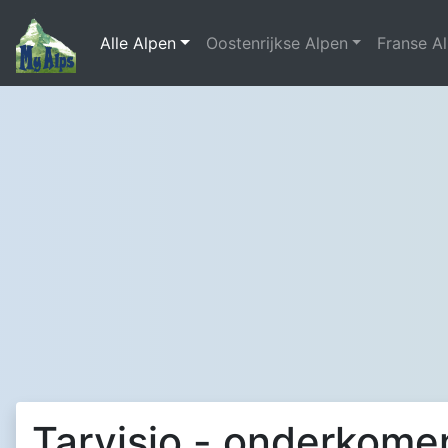
Alle Alpen
Oostenrijkse Alpen
Franse A
Tarvisio - onderkome