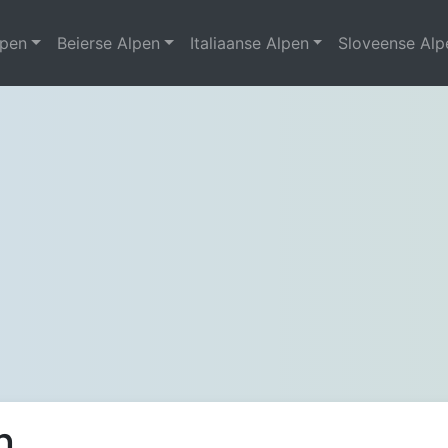
lpen
Beierse Alpen
Italiaanse Alpen
Sloveense Alp
n