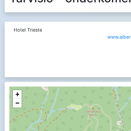
Hotel Trieste
www.alberg
+
−