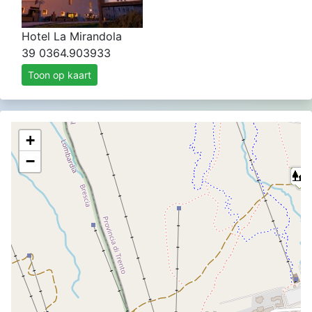
Hotel La Mirandola
39 0364.903933
Toon op kaart
+
−