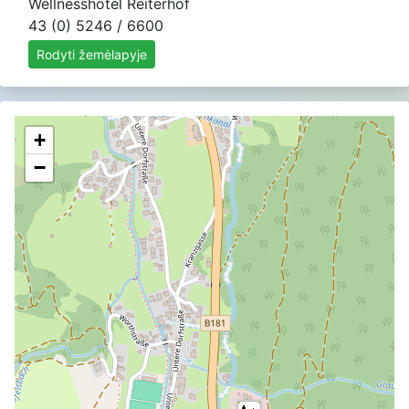
Wellnesshotel Reiterhof
43 (0) 5246 / 6600
Rodyti žemėlapyje
+
−