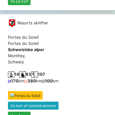
Vis på kort
Resorts skilifter
Portes du Soleil
Portes du Soleil
Schweiziske alper
Monthey,
Schweiz
14
83
107
170
km
380
km
100
km
Vis kort af turistattraktioner