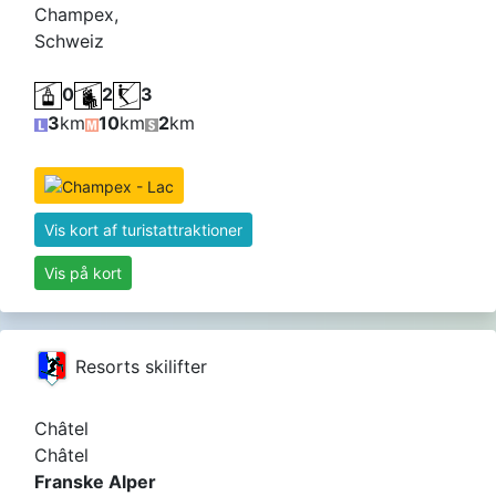
Champex,
Schweiz
0
2
3
3
km
10
km
2
km
Vis kort af turistattraktioner
Vis på kort
Resorts skilifter
Châtel
Châtel
Franske Alper