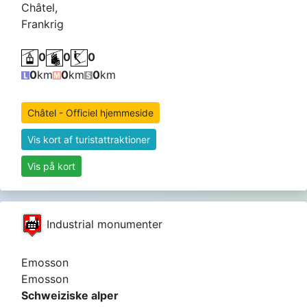
Châtel,
Frankrig
0
0
0
0
km
0
km
0
km
Châtel - Officiel hjemmeside
Vis kort af turistattraktioner
Vis på kort
Industrial monumenter
Emosson
Emosson
Schweiziske alper