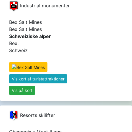
Industrial monumenter
Bex Salt Mines
Bex Salt Mines
Schweiziske alper
Bex,
Schweiz
Vis kort af turistattraktioner
Vis på kort
Resorts skilifter
Chamonix - Mont Blanc