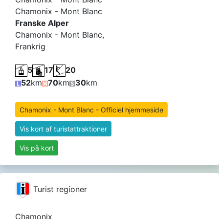
Chamonix - Mont Blanc
Franske Alper
Chamonix - Mont Blanc,
Frankrig
5
17
20
52
km
70
km
30
km
Chamonix - Mont Blanc - Officiel hjemmeside
Vis kort af turistattraktioner
Vis på kort
Turist regioner
Chamonix