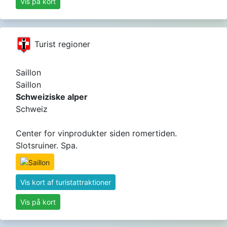
Vis på kort
Turist regioner
Saillon
Saillon
Schweiziske alper
Schweiz
Center for vinprodukter siden romertiden.
Slotsruiner. Spa.
Vis kort af turistattraktioner
Vis på kort