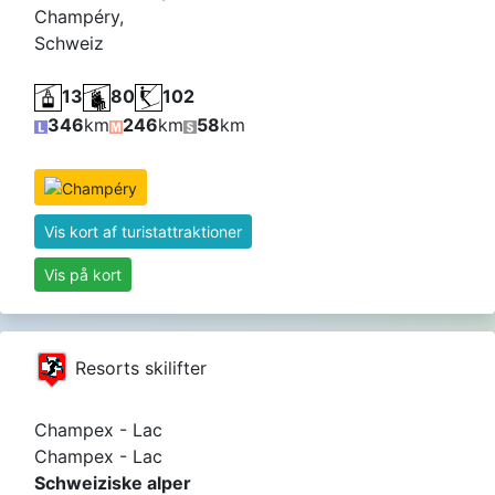
Champéry,
Schweiz
13
80
102
346
km
246
km
58
km
Vis kort af turistattraktioner
Vis på kort
Resorts skilifter
Champex - Lac
Champex - Lac
Schweiziske alper