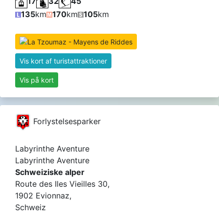
17
32
45
135
km
170
km
105
km
Vis kort af turistattraktioner
Vis på kort
Forlystelsesparker
Labyrinthe Aventure
Labyrinthe Aventure
Schweiziske alper
Route des Iles Vieilles 30,
1902 Evionnaz,
Schweiz