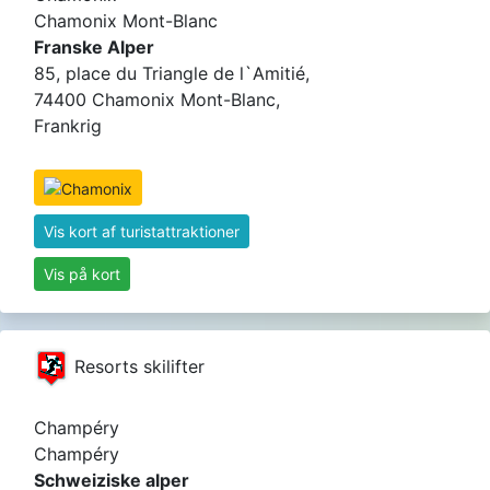
Chamonix Mont-Blanc
Franske Alper
85, place du Triangle de l`Amitié,
74400 Chamonix Mont-Blanc,
Frankrig
Vis kort af turistattraktioner
Vis på kort
Resorts skilifter
Champéry
Champéry
Schweiziske alper