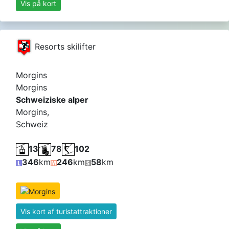
Vis på kort
Resorts skilifter
Morgins
Morgins
Schweiziske alper
Morgins,
Schweiz
13
78
102
346
km
246
km
58
km
Vis kort af turistattraktioner