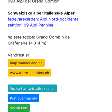
09.1 Alpi del Grand Combin
Schweiziske alper Italienske Alper
fødevarekæden: Alpi Nord-occidentali
sektion: 09 Alpi Pennine
højeste toppe: Grand Combin de
Grafeneire (4.314 m)
Vandrestier:
map.wanderland.ch
www.sierre-anniviers.ch
Vis kort af turistattraktioner
Kort over bjergly
Vis på kort