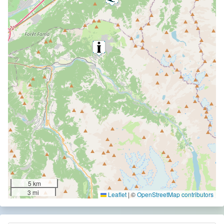
5 km
3 mi
Leaflet
|
©
OpenStreetMap contributors