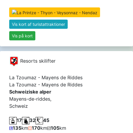
Vis kort af turistattraktioner
Vis på kort
Resorts skilifter
La Tzoumaz - Mayens de Riddes
La Tzoumaz - Mayens de Riddes
Schweiziske alper
Mayens-de-riddes,
Schweiz
17
32
45
135
km
170
km
105
km