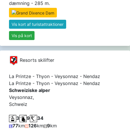
dæmning - 285 m.
Vis kort af turistattraktioner
Vis på kort
Resorts skilifter
La Printze - Thyon - Veysonnaz - Nendaz
La Printze - Thyon - Veysonnaz - Nendaz
Schweiziske alper
Veysonnaz,
Schweiz
3
9
34
77
km
126
km
9
km