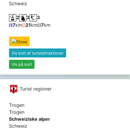
Schweiz
2
3
3
7
km
21
km
7
km
Vis kort af turistattraktioner
Vis på kort
Turist regioner
Trogen
Trogen
Schweiziske alper
Schweiz