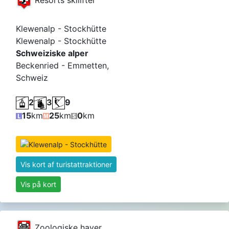
Klewenalp - Stockhütte
Klewenalp - Stockhütte
Schweiziske alper
Beckenried - Emmetten,
Schweiz
2
3
9
15
km
25
km
0
km
Vis kort af turistattraktioner
Vis på kort
Zoologiske haver