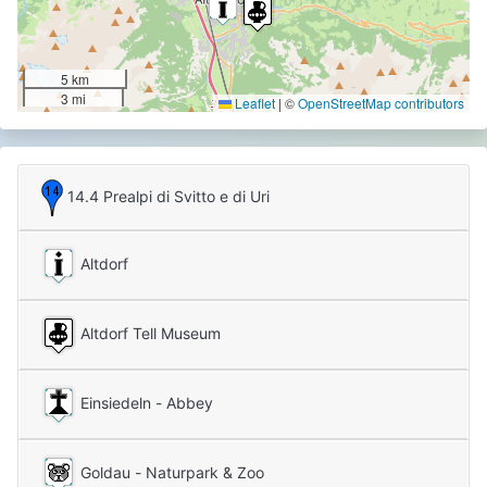
5 km
3 mi
Leaflet
|
©
OpenStreetMap contributors
14.4 Prealpi di Svitto e di Uri
Altdorf
Altdorf Tell Museum
Einsiedeln - Abbey
Goldau - Naturpark & ​​Zoo