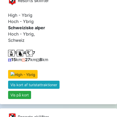
Resorts skilifter
High - Ybrig
Hoch - Ybrig
Schweiziske alper
Hoch - Ybrig,
Schweiz
1
4
7
15
km
27
km
8
km
Vis kort af turistattraktioner
Vis på kort
Resorts skilifter