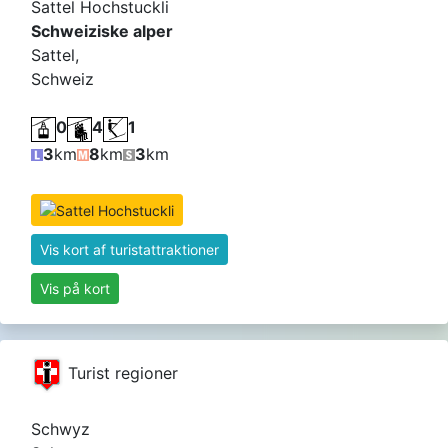
Sattel Hochstuckli
Schweiziske alper
Sattel,
Schweiz
0
4
1
3
km
8
km
3
km
Vis kort af turistattraktioner
Vis på kort
Turist regioner
Schwyz