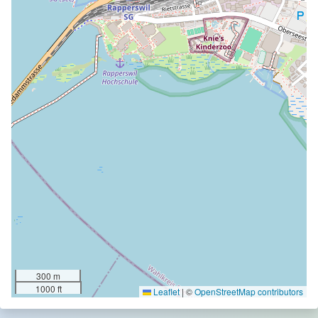
300 m
1000 ft
Leaflet
|
©
OpenStreetMap contributors