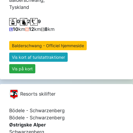
Tyskland
0
2
9
10
km
12
km
8
km
Balderschwang - Officiel hjemmeside
Vis kort af turistattraktioner
Vis på kort
Resorts skilifter
Bödele - Schwarzenberg
Bödele - Schwarzenberg
Østrigske Alper
Schwarzenberg ,