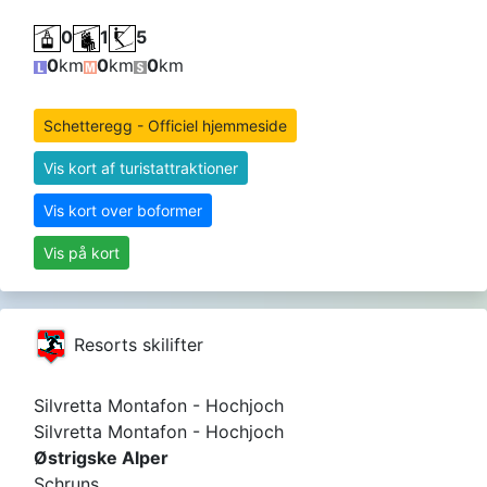
0
1
5
0
km
0
km
0
km
Schetteregg - Officiel hjemmeside
Vis kort af turistattraktioner
Vis kort over boformer
Vis på kort
Resorts skilifter
Silvretta Montafon - Hochjoch
Silvretta Montafon - Hochjoch
Østrigske Alper
Schruns,