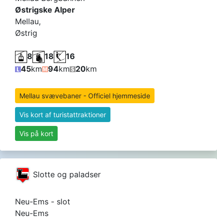
Østrigske Alper
Mellau,
Østrig
8
18
16
45
km
94
km
20
km
Mellau svævebaner - Officiel hjemmeside
Vis kort af turistattraktioner
Vis på kort
Slotte og paladser
Neu-Ems - slot
Neu-Ems