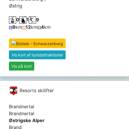
Østrig
0
1
9
9
km
12
km
4
km
Vis kort af turistattraktioner
Vis på kort
Resorts skilifter
Brandnertal
Brandnertal
Østrigske Alper
Brand,