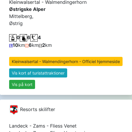
Kleinwalsertal - Walmendingerhorn
Østrigske Alper
Mittelberg,
Østrig
0
6
4
10
km
6
km
2
km
Kleinwalsertal - Walmendingerhorn - Officiel hjemmeside
Vis kort af turistattraktioner
Vis på kort
Resorts skilifter
Landeck - Zams - Fliess Venet