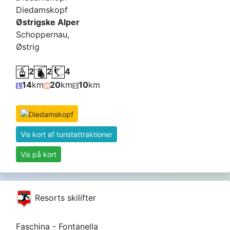
Diedamskopf
Østrigske Alper
Schoppernau,
Østrig
2
2
4
14
km
20
km
10
km
Vis kort af turistattraktioner
Vis på kort
Resorts skilifter
Faschina - Fontanella