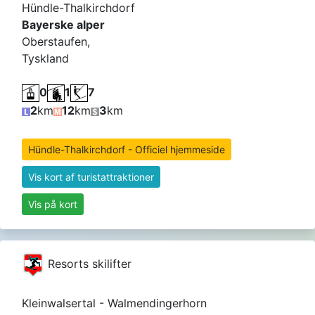
Hündle-Thalkirchdorf
Bayerske alper
Oberstaufen,
Tyskland
0
1
7
2
km
12
km
3
km
Hündle-Thalkirchdorf - Officiel hjemmeside
Vis kort af turistattraktioner
Vis på kort
Resorts skilifter
Kleinwalsertal - Walmendingerhorn