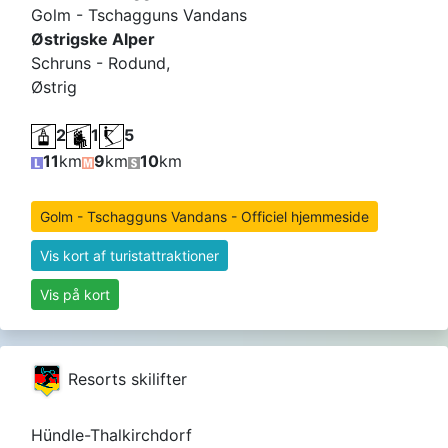
Golm - Tschagguns Vandans
Østrigske Alper
Schruns - Rodund,
Østrig
2
1
5
11
km
9
km
10
km
Golm - Tschagguns Vandans - Officiel hjemmeside
Vis kort af turistattraktioner
Vis på kort
Resorts skilifter
Hündle-Thalkirchdorf