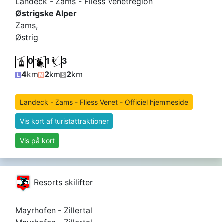
Landeck - Zams - Fliess Venetregion
Østrigske Alper
Zams,
Østrig
0
1
3
4
km
2
km
2
km
Landeck - Zams - Fliess Venet - Officiel hjemmeside
Vis kort af turistattraktioner
Vis på kort
Resorts skilifter
Mayrhofen - Zillertal
Mayrhofen - Zillertal