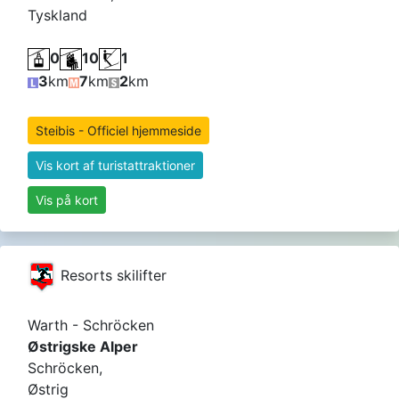
Tyskland
0
10
1
3
km
7
km
2
km
Steibis - Officiel hjemmeside
Vis kort af turistattraktioner
Vis på kort
Resorts skilifter
Warth - Schröcken
Østrigske Alper
Schröcken,
Østrig