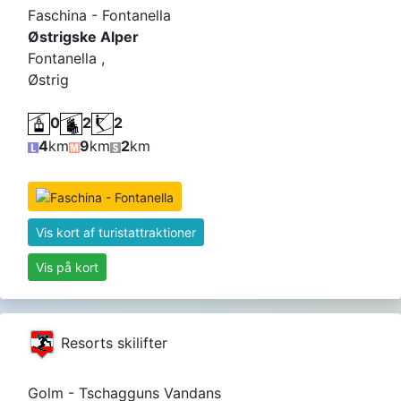
Faschina - Fontanella
Østrigske Alper
Fontanella ,
Østrig
0
2
2
4
km
9
km
2
km
Vis kort af turistattraktioner
Vis på kort
Resorts skilifter
Golm - Tschagguns Vandans