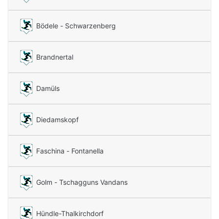
Bödele - Schwarzenberg
Brandnertal
Damüls
Diedamskopf
Faschina - Fontanella
Golm - Tschagguns Vandans
Hündle-Thalkirchdorf