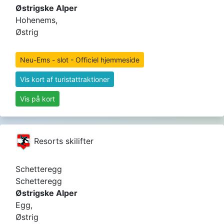
Østrigske Alper
Hohenems,
Østrig
Neu-Ems - slot - Officiel hjemmeside
Vis kort af turistattraktioner
Vis på kort
Resorts skilifter
Schetteregg
Schetteregg
Østrigske Alper
Egg,
Østrig