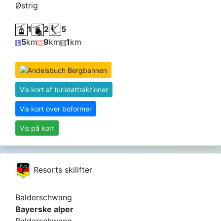
Østrig
1
2
5
5
km
9
km
1
km
Vis kort af turistattraktioner
Vis kort over boformer
Vis på kort
Resorts skilifter
Balderschwang
Bayerske alper
Balderschwang,