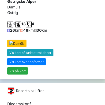
Østrigske Alper
Damüls,
Østrig
2
13
4
26
km
48
km
30
km
Vis kort af turistattraktioner
Vis kort over boformer
Vis på kort
Resorts skilifter
Diedamskopf