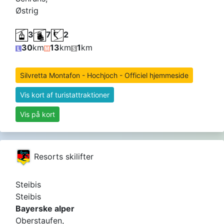
Østrig
3
7
2
30
km
13
km
1
km
Silvretta Montafon - Hochjoch - Officiel hjemmeside
Vis kort af turistattraktioner
Vis på kort
Resorts skilifter
Steibis
Steibis
Bayerske alper
Oberstaufen,