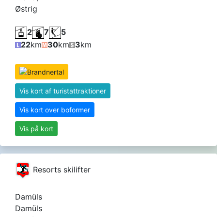
Østrig
2
7
5
22
km
30
km
3
km
Vis kort af turistattraktioner
Vis kort over boformer
Vis på kort
Resorts skilifter
Damüls
Damüls