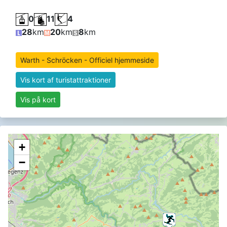
0
11
4
28
km
20
km
8
km
Warth - Schröcken - Officiel hjemmeside
Vis kort af turistattraktioner
Vis på kort
+
−