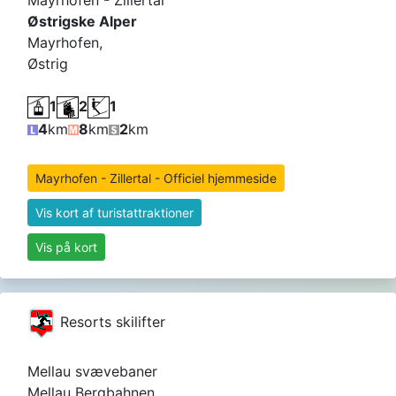
Østrigske Alper
Mayrhofen,
Østrig
1
2
1
4
km
8
km
2
km
Mayrhofen - Zillertal - Officiel hjemmeside
Vis kort af turistattraktioner
Vis på kort
Resorts skilifter
Mellau svævebaner
Mellau Bergbahnen