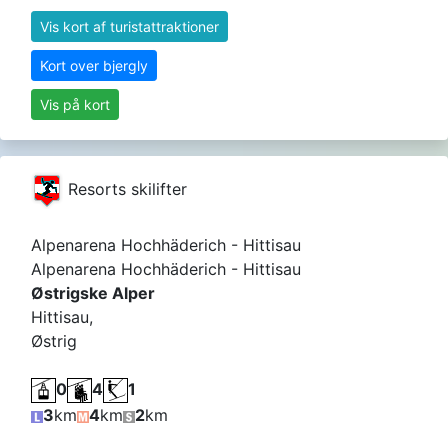
Vis kort af turistattraktioner
Kort over bjergly
Vis på kort
Resorts skilifter
Alpenarena Hochhäderich - Hittisau
Alpenarena Hochhäderich - Hittisau
Østrigske Alper
Hittisau,
Østrig
0
4
1
3
km
4
km
2
km