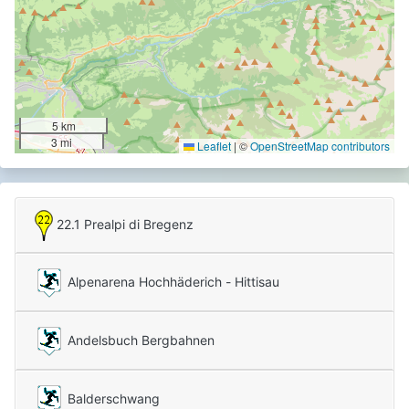
5 km
3 mi
Leaflet
|
©
OpenStreetMap contributors
22.1 Prealpi di Bregenz
Alpenarena Hochhäderich - Hittisau
Andelsbuch Bergbahnen
Balderschwang