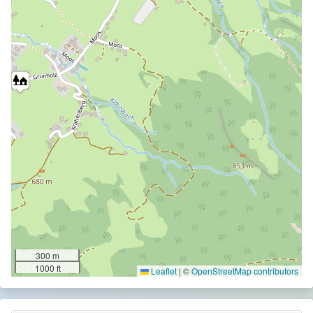
300 m
1000 ft
Leaflet
|
©
OpenStreetMap contributors