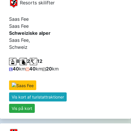
Resorts skilifter
Saas Fee
Saas Fee
Schweiziske alper
Saas Fee,
Schweiz
8
2
12
40
km
40
km
20
km
Vis kort af turistattraktioner
Vis på kort