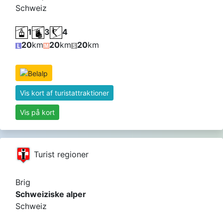
Schweiz
1
3
4
20
km
20
km
20
km
Vis kort af turistattraktioner
Vis på kort
Turist regioner
Brig
Schweiziske alper
Schweiz