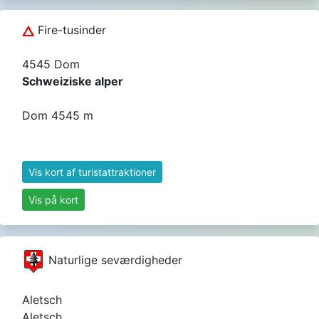
Fire-tusinder
4545 Dom
Schweiziske alper
Dom 4545 m
Vis kort af turistattraktioner
Vis på kort
Naturlige seværdigheder
Aletsch
Aletsch