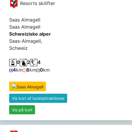
Resorts skilifter
Saas Almagell
Saas Almagell
Schweiziske alper
Saas-Almagell,
Schweiz
0
2
4
4
km
8
km
0
km
Vis kort af turistattraktioner
Vis på kort