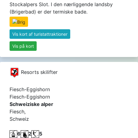
Stockalpers Slot. I den nærliggende landsby
(Brigerbad) er der termiske bade.
Vis kort af turistattraktioner
Vis på kort
Resorts skilifter
Fiesch-Eggishorn
Fiesch-Eggishorn
Schweiziske alper
Fiesch,
Schweiz
6
2
5