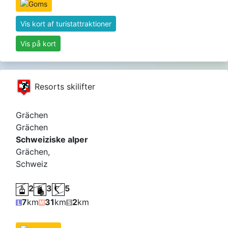
Vis kort af turistattraktioner
Vis på kort
Resorts skilifter
Grächen
Grächen
Schweiziske alper
Grächen,
Schweiz
2
3
5
7
km
31
km
2
km