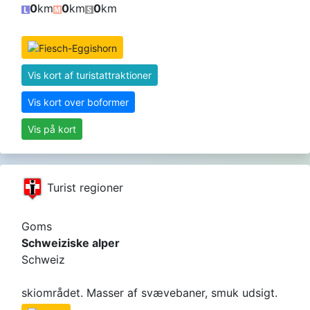
0
km
0
km
0
km
Vis kort af turistattraktioner
Vis kort over boformer
Vis på kort
Turist regioner
Goms
Schweiziske alper
Schweiz
skiområdet. Masser af svævebaner, smuk udsigt.