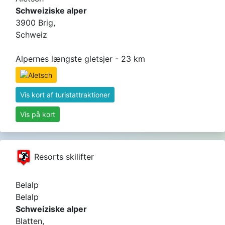
Schweiziske alper
3900 Brig,
Schweiz
Alpernes længste gletsjer - 23 km
Vis kort af turistattraktioner
Vis på kort
Resorts skilifter
Belalp
Belalp
Schweiziske alper
Blatten,