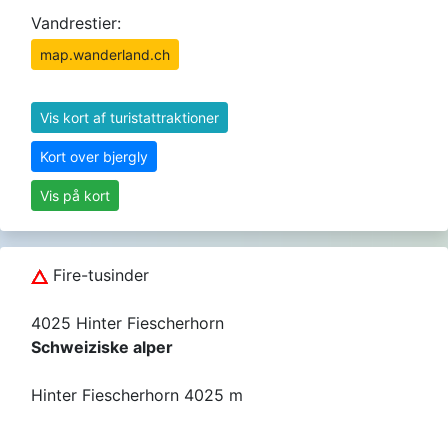
Vandrestier:
map.wanderland.ch
Vis kort af turistattraktioner
Kort over bjergly
Vis på kort
Fire-tusinder
4025 Hinter Fiescherhorn
Schweiziske alper
Hinter Fiescherhorn 4025 m