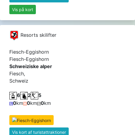
Vis på kort
Resorts skilifter
Fiesch-Eggishorn
Fiesch-Eggishorn
Schweiziske alper
Fiesch,
Schweiz
6
2
5
0
km
0
km
0
km
Vis kort af turistattraktioner