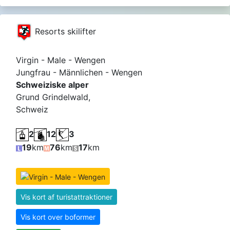
Resorts skilifter
Virgin - Male - Wengen
Jungfrau - Männlichen - Wengen
Schweiziske alper
Grund Grindelwald,
Schweiz
2
12
3
19
km
76
km
17
km
Vis kort af turistattraktioner
Vis kort over boformer