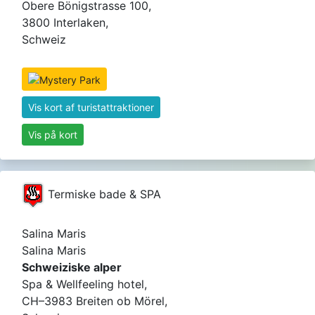
Obere Bönigstrasse 100,
3800 Interlaken,
Schweiz
Vis kort af turistattraktioner
Vis på kort
Termiske bade & SPA
Salina Maris
Salina Maris
Schweiziske alper
Spa & Wellfeeling hotel,
CH–3983 Breiten ob Mörel,