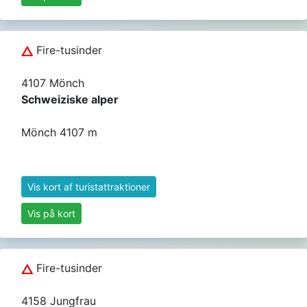
Fire-tusinder
4107 Mönch
Schweiziske alper
Mönch 4107 m
Vis kort af turistattraktioner
Vis på kort
Fire-tusinder
4158 Jungfrau