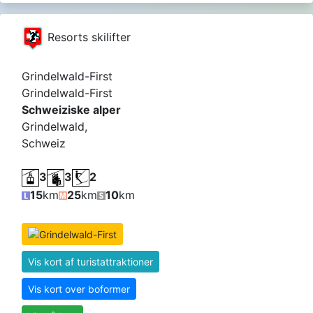
Resorts skilifter
Grindelwald-First
Grindelwald-First
Schweiziske alper
Grindelwald,
Schweiz
3
3
2
15
km
25
km
10
km
Vis kort af turistattraktioner
Vis kort over boformer