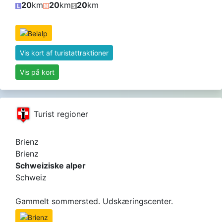
20
km
20
km
20
km
Vis kort af turistattraktioner
Vis på kort
Turist regioner
Brienz
Brienz
Schweiziske alper
Schweiz
Gammelt sommersted. Udskæringscenter.