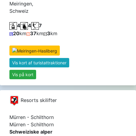
Meiringen,
Schweiz
4
4
7
20
km
37
km
3
km
Vis kort af turistattraktioner
Vis på kort
Resorts skilifter
Mürren - Schilthorn
Mürren - Schilthorn
Schweiziske alper