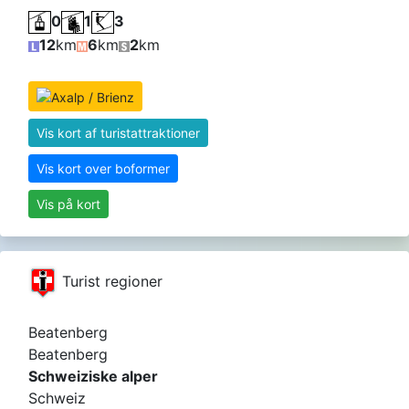
0
1
3
12
km
6
km
2
km
Vis kort af turistattraktioner
Vis kort over boformer
Vis på kort
Turist regioner
Beatenberg
Beatenberg
Schweiziske alper
Schweiz