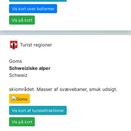
Vis kort over boformer
Vis på kort
Turist regioner
Goms
Schweiziske alper
Schweiz
skiområdet. Masser af svævebaner, smuk udsigt.
Vis kort af turistattraktioner
Vis på kort