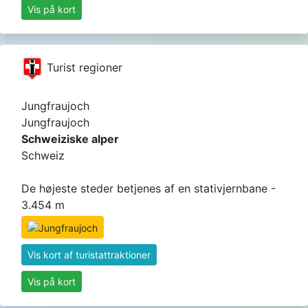
Vis på kort
Turist regioner
Jungfraujoch
Jungfraujoch
Schweiziske alper
Schweiz
De højeste steder betjenes af en stativjernbane -
3.454 m
Vis kort af turistattraktioner
Vis på kort