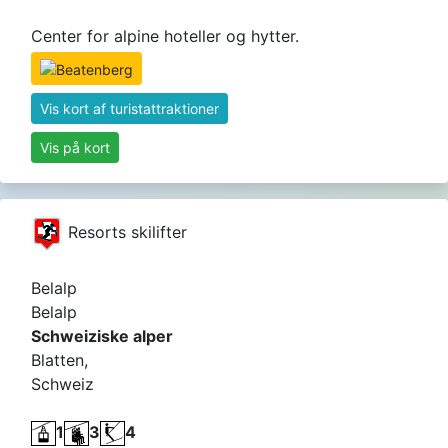
Center for alpine hoteller og hytter.
Vis kort af turistattraktioner
Vis på kort
Resorts skilifter
Belalp
Belalp
Schweiziske alper
Blatten,
Schweiz
1
3
4