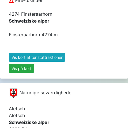
Fire-tusinder
4274 Finsteraarhorn
Schweiziske alper
Finsteraarhorn 4274 m
Vis kort af turistattraktioner
Vis på kort
Naturlige seværdigheder
Aletsch
Aletsch
Schweiziske alper