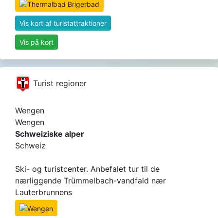
Vis kort af turistattraktioner
Vis på kort
Turist regioner
Wengen
Wengen
Schweiziske alper
Schweiz
Ski- og turistcenter. Anbefalet tur til de
nærliggende Trümmelbach-vandfald nær
Lauterbrunnens