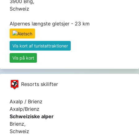
3900 Brig,
Schweiz
Alpernes længste gletsjer - 23 km
Vis kort af turistattraktioner
Vis på kort
Resorts skilifter
Axalp / Brienz
Axalp/Brienz
Schweiziske alper
Brienz,
Schweiz