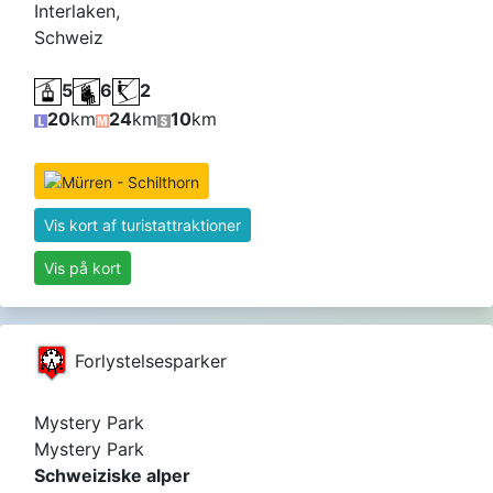
Interlaken,
Schweiz
5
6
2
20
km
24
km
10
km
Vis kort af turistattraktioner
Vis på kort
Forlystelsesparker
Mystery Park
Mystery Park
Schweiziske alper