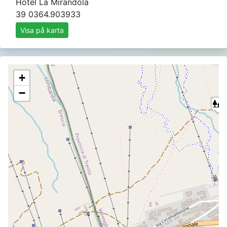
Hotel La Mirandola
39 0364.903933
Visa på karta
+
−