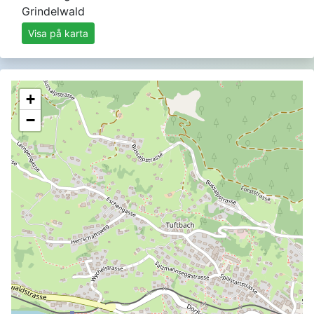
Grindelwald
Visa på karta
+
−