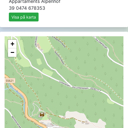
Appartaments Alpenhof
39 0474 678353
Visa på karta
+
−