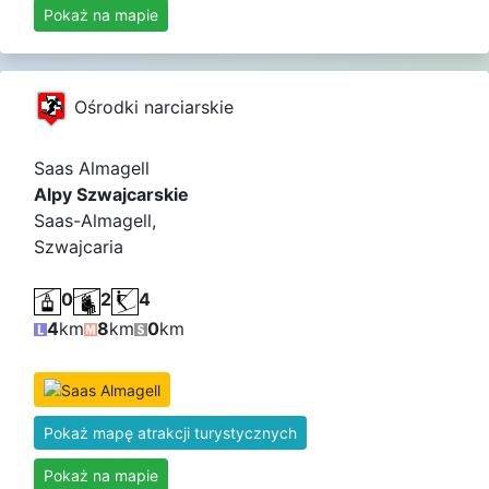
Pokaż na mapie
Ośrodki narciarskie
Saas Almagell
Alpy Szwajcarskie
Saas-Almagell,
Szwajcaria
0
2
4
4
km
8
km
0
km
Pokaż mapę atrakcji turystycznych
Pokaż na mapie