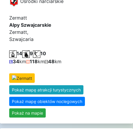
Ośrodki narciarskie
Zermatt
Alpy Szwajcarskie
Zermatt,
Szwajcaria
14
9
10
34
km
118
km
48
km
Pokaż mapę atrakcji turystycznych
Pokaż mapę obiektów noclegowych
Pokaż na mapie