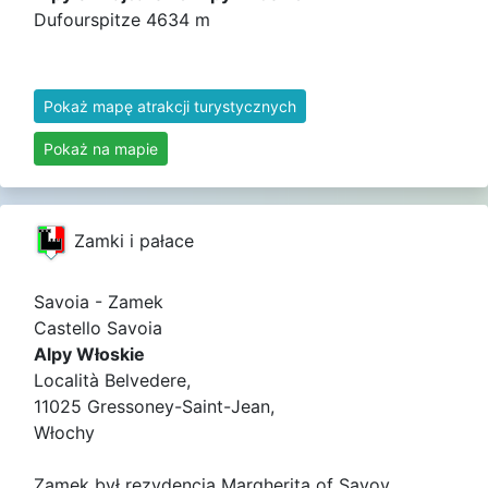
Dufourspitze 4634 m
Pokaż mapę atrakcji turystycznych
Pokaż na mapie
Zamki i pałace
Savoia - Zamek
Castello Savoia
Alpy Włoskie
Località Belvedere,
11025 Gressoney-Saint-Jean,
Włochy
Zamek był rezydencją Margherita of Savoy.