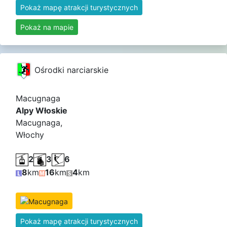
Pokaż mapę atrakcji turystycznych
Pokaż na mapie
Ośrodki narciarskie
Macugnaga
Alpy Włoskie
Macugnaga,
Włochy
2
3
6
8
km
16
km
4
km
Pokaż mapę atrakcji turystycznych