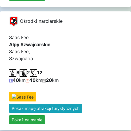
Ośrodki narciarskie
Saas Fee
Alpy Szwajcarskie
Saas Fee,
Szwajcaria
8
2
12
40
km
40
km
20
km
Pokaż mapę atrakcji turystycznych
Pokaż na mapie