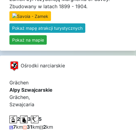
Zbudowany w latach 1899 - 1904.
Pokaż mapę atrakcji turystycznych
Pokaż na mapie
Ośrodki narciarskie
Grächen
Alpy Szwajcarskie
Grächen,
Szwajcaria
2
3
5
7
km
31
km
2
km