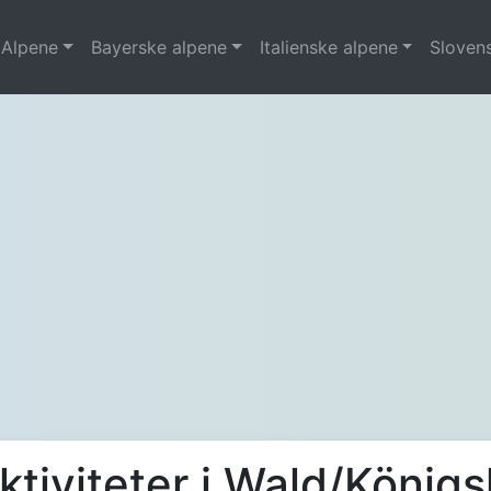
 Alpene
Bayerske alpene
Italienske alpene
Sloven
ktiviteter i Wald/Königs