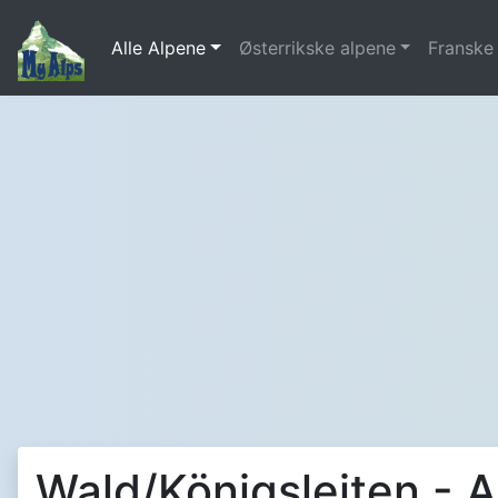
Alle Alpene
Østerrikske alpene
Franske
Wald/Königsleiten - A