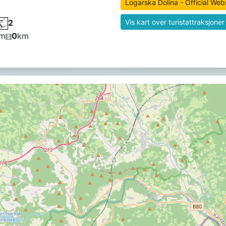
Logarska Dolina - Official Web
2
Vis kart over turistattraksjoner
m
0
km