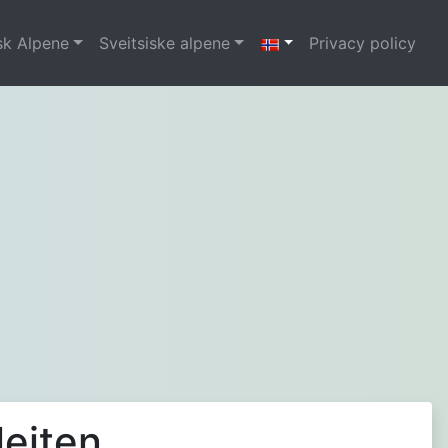
sk Alpene
Sveitsiske alpene
Privacy policy
leiten