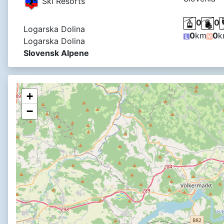
Ski Resorts
0
0
Logarska Dolina
0
km
0
k
Logarska Dolina
Slovensk Alpene
+
−