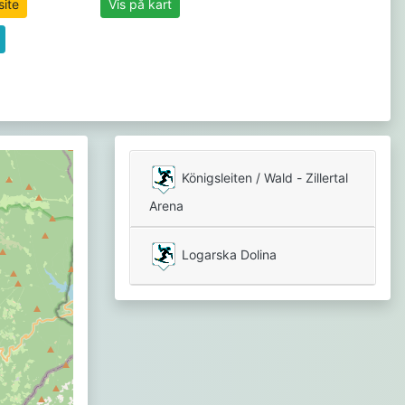
site
Vis på kart
Königsleiten / Wald - Zillertal
Arena
Logarska Dolina