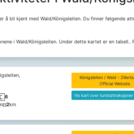
r å bli kjent med Wald/Königsleiten. Du finner følgende att
onene i Wald/Königsleiten. Under dette kartet er en tabell.. 
igsleiten,
Königsleiten / Wald - Zillerta
Official Website
Vis kart over turistattraksjoner
6
m
2
km