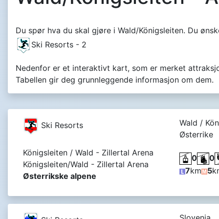
Du spør hva du skal gjøre i Wald/Königsleiten. Du ønske
Ski Resorts - 2
Nedenfor er et interaktivt kart, som er merket attraksj
Tabellen gir deg grunnleggende informasjon om dem.
Wald / Kön
Ski Resorts
Østerrike
Königsleiten / Wald - Zillertal Arena
0
0
Königsleiten/Wald - Zillertal Arena
7
km
5
k
Østerrikske alpene
Slovenia