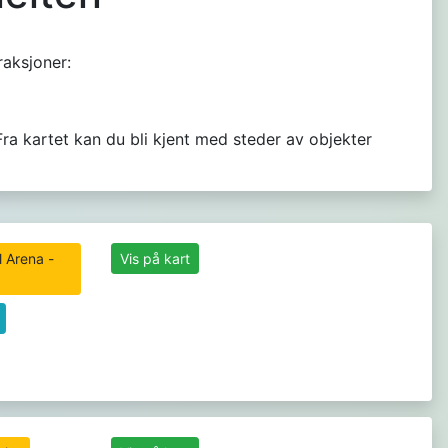
raksjoner:
Fra kartet kan du bli kjent med steder av objekter
l Arena -
Vis på kart