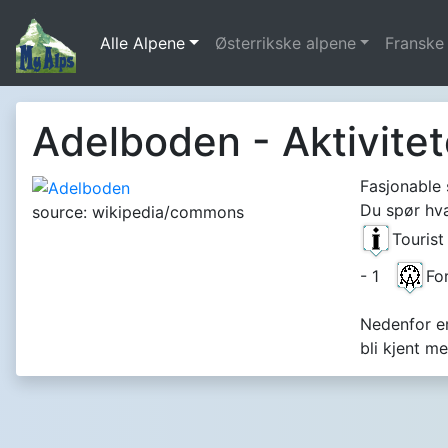
Alle Alpene
Østerrikske alpene
Franske
Adelboden - Aktivitet
Fasjonable
Du spør hva
source: wikipedia/commons
Tourist
- 1
Fo
Nedenfor er
bli kjent m