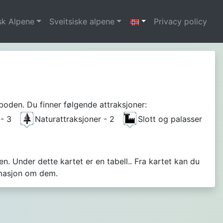
sk Alpene
Sveitsiske alpene
Privacy policy
boden. Du finner følgende attraksjoner:
A - 3
Naturattraksjoner - 2
Slott og palasser
n. Under dette kartet er en tabell.. Fra kartet kan du
rmasjon om dem.