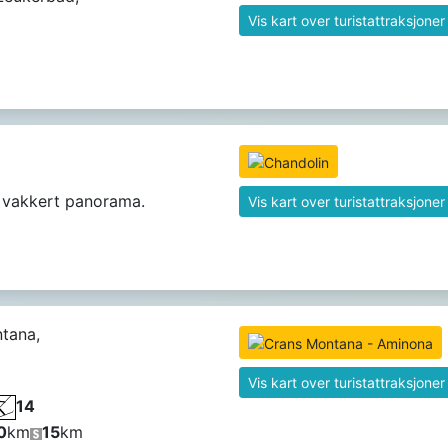
Vis kart over turistattraksjoner
 vakkert panorama.
Vis kart over turistattraksjoner
tana,
Vis kart over turistattraksjoner
14
0
km
15
km