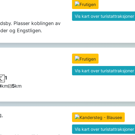
Vis kart over turistattraksjoner
ndsby. Plasser koblingen av
der og Engstligen.
Vis kart over turistattraksjoner
1
0
km
5
km
g,
Vis kart over turistattraksjoner