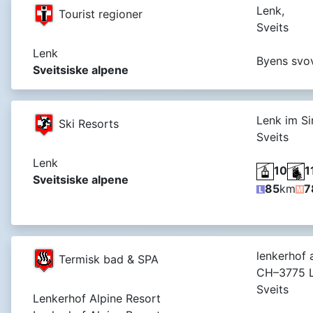
Lenk,
Tourist regioner
Sveits
Lenk
Byens svov
Sveitsiske alpene
Lenk im S
Ski Resorts
Sveits
Lenk
10
1
Sveitsiske alpene
85
km
7
lenkerhof a
Termisk bad & SPA
CH–3775 L
Sveits
Lenkerhof Alpine Resort