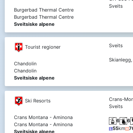
Sveits
Burgerbad Thermal Centre
Burgerbad Thermal Centre
Sveitsiske alpene
Sveits
Tourist regioner
Skianlegg,
Chandolin
Chandolin
Sveitsiske alpene
Crans-Mon
Ski Resorts
Sveits
Crans Montana - Aminona
6
6
Crans Montana - Aminona
55
km
7
Sveitsiske alpene