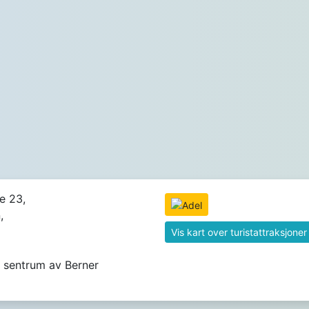
e 23,
,
Vis kart over turistattraksjoner
 sentrum av Berner