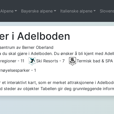
 Alpene
Bayerske alpene
Italienske alpene
Sloven
er i Adelboden
 sentrum av Berner Oberland
 du skal gjøre i Adelboden. Du ønsker å bli kjent med Adel
 regioner - 11
Ski Resorts - 7
Termisk bad & SP
rnøyelsesparker - 1
 et interaktivt kart, som er merket attraksjonene i Adelbode
ed steder av objekter Tabellen gir deg grunnleggende info