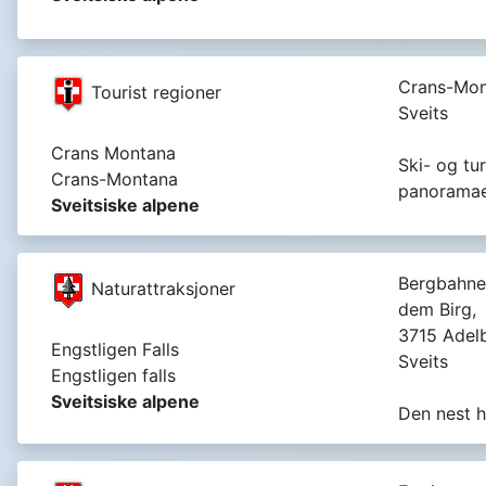
Crans-Mon
Tourist regioner
Sveits
Crans Montana
Ski- og tu
Crans-Montana
panoramaer
Sveitsiske alpene
Bergbahne
Naturattraksjoner
dem Birg,
3715 Adel
Engstligen Falls
Sveits
Engstligen falls
Sveitsiske alpene
Den nest h