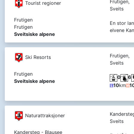
Frutigen,
Tourist regioner
Sveits
Frutigen
En stor la
Frutigen
elvene Kan
Sveitsiske alpene
Frutigen,
Ski Resorts
Sveits
Frutigen
0
6
Sveitsiske alpene
10
km
1
Kanderste
Naturattraksjoner
Sveits
Kandersteg - Blausee