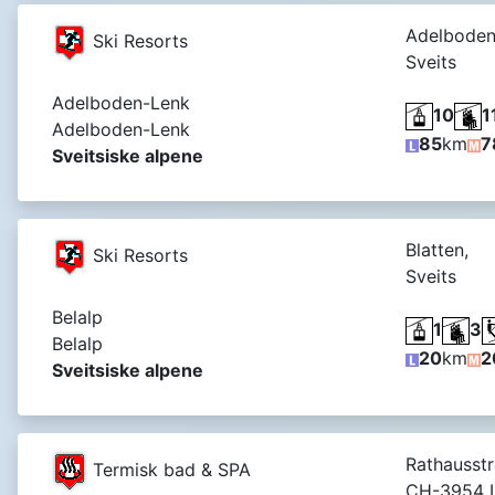
Adelboden
Ski Resorts
Sveits
Adelboden-Lenk
10
1
Adelboden-Lenk
85
km
7
Sveitsiske alpene
Blatten,
Ski Resorts
Sveits
Belalp
1
3
Belalp
20
km
2
Sveitsiske alpene
Rathausstr
Termisk bad & SPA
CH-3954 L