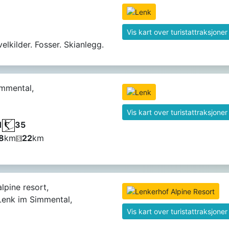
Vis kart over turistattraksjoner
elkilder. Fosser. Skianlegg.
immental,
Vis kart over turistattraksjoner
1
35
8
km
22
km
lpine resort,
enk im Simmental,
Vis kart over turistattraksjoner