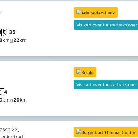
,
Vis kart over turistattraksjoner
1
35
8
km
22
km
Vis kart over turistattraksjoner
4
0
km
20
km
asse 32,
eukerbad,