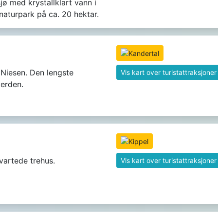
jø med krystallklart vann i
naturpark på ca. 20 hektar.
l Niesen. Den lengste
Vis kart over turistattraksjoner
verden.
Svartede trehus.
Vis kart over turistattraksjoner