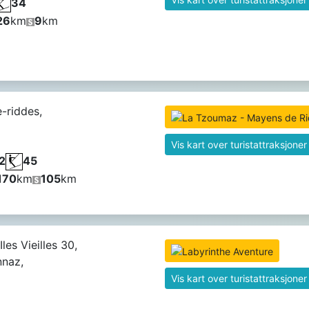
34
26
km
9
km
-riddes,
Vis kart over turistattraksjoner
2
45
170
km
105
km
les Vieilles 30,
nnaz,
Vis kart over turistattraksjoner