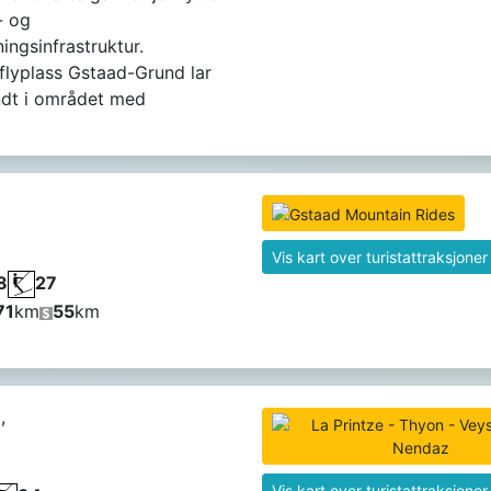
- og
ingsinfrastruktur.
flyplass Gstaad-Grund lar
ndt i området med
Vis kart over turistattraksjoner
8
27
71
km
55
km
,
Vis kart over turistattraksjoner