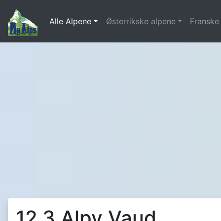
Alle Alpene
Østerrikske alpene
Franske
12.3 Alpy Vaud