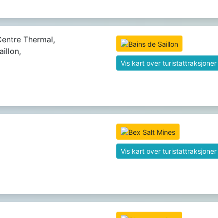
entre Thermal,
illon,
Vis kart over turistattraksjoner
Vis kart over turistattraksjoner