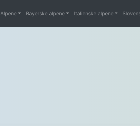
 Alpene
Bayerske alpene
Italienske alpene
Sloven