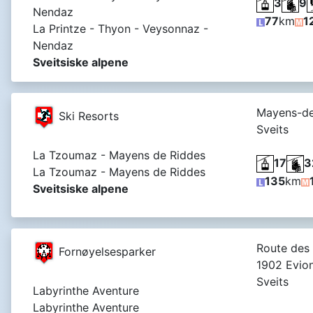
3
9
Nendaz
77
km
1
La Printze - Thyon - Veysonnaz -
Nendaz
Sveitsiske alpene
Mayens-de
Ski Resorts
Sveits
La Tzoumaz - Mayens de Riddes
17
3
La Tzoumaz - Mayens de Riddes
135
km
Sveitsiske alpene
Route des I
Fornøyelsesparker
1902 Evio
Sveits
Labyrinthe Aventure
Labyrinthe Aventure