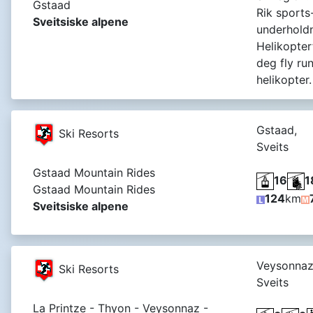
Gstaad
Rik sports
Sveitsiske alpene
underholdn
Helikopter
deg fly ru
helikopter.
Gstaad,
Ski Resorts
Sveits
Gstaad Mountain Rides
16
1
Gstaad Mountain Rides
124
km
Sveitsiske alpene
Veysonnaz
Ski Resorts
Sveits
La Printze - Thyon - Veysonnaz -