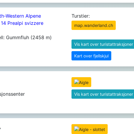
th-Western Alpene
Turstier:
 14 Prealpi svizzere
map.wanderland.ch
ell: Gummfluh (2458 m)
Vis kart over turistattraksjoner
Kart over fjellskjul
sjonssenter
Vis kart over turistattraksjoner
,