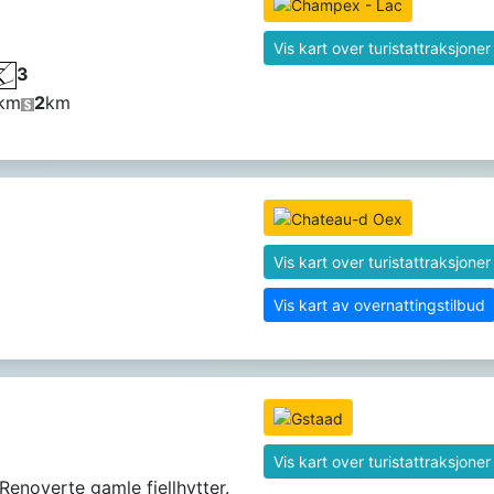
Vis kart over turistattraksjoner
3
km
2
km
Vis kart over turistattraksjoner
Vis kart av overnattingstilbud
Vis kart over turistattraksjoner
 Renoverte gamle fjellhytter.