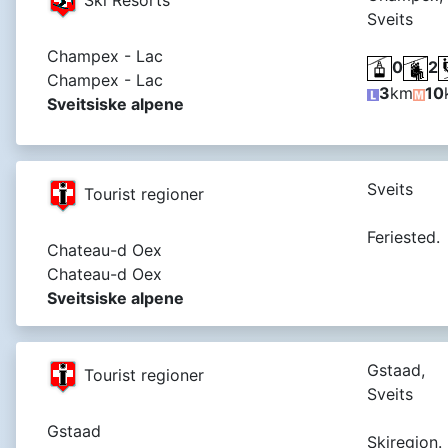
Sveits
Champex - Lac
0
2
Champex - Lac
3
km
10
Sveitsiske alpene
Sveits
Tourist regioner
Feriested.
Chateau-d Oex
Chateau-d Oex
Sveitsiske alpene
Gstaad,
Tourist regioner
Sveits
Gstaad
Skiregion.