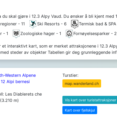
 du skal gjøre i 12.3 Alpy Vaud. Du ønsker å bli kjent med 
 regioner - 11
Ski Resorts - 6
Termisk bad & SP
r - 1
Zoologiske hager - 1
Fornøyelsesparker -
 et interaktivt kart, som er merket attraksjonene i 12.3 Alpy
t med steder av objekter Tabellen gir deg grunnleggende i
th-Western Alpene
Turstier:
 12 Alpi bernesi
map.wanderland.ch
ll: Les Diablerets che
(3.210 m)
Vis kart over turistattraksjoner
Kart over fjellskjul