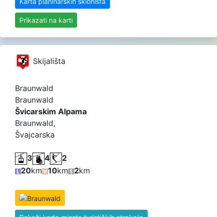
Karta planinarskih skloništa
Prikazati na karti
Skijališta
Braunwald
Braunwald
Švicarskim Alpama
Braunwald,
Švajcarska
3
4
2
20
km
10
km
2
km