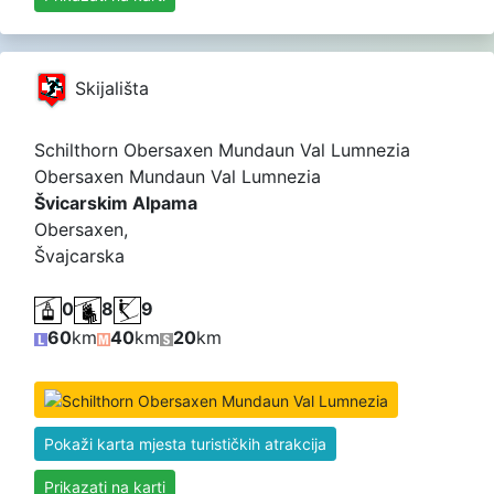
Skijališta
Schilthorn Obersaxen Mundaun Val Lumnezia
Obersaxen Mundaun Val Lumnezia
Švicarskim Alpama
Obersaxen,
Švajcarska
0
8
9
60
km
40
km
20
km
Pokaži karta mjesta turističkih atrakcija
Prikazati na karti