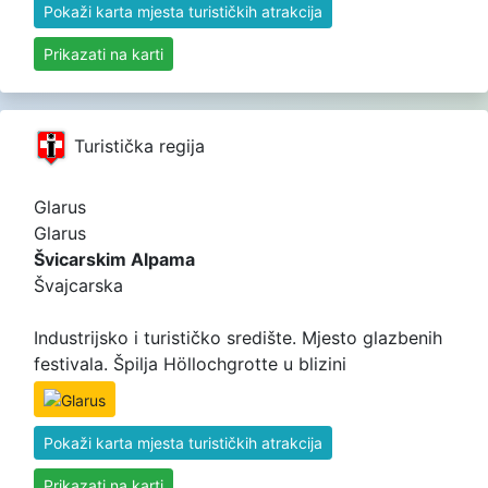
Pokaži karta mjesta turističkih atrakcija
Prikazati na karti
Turistička regija
Glarus
Glarus
Švicarskim Alpama
Švajcarska
Industrijsko i turističko središte. Mjesto glazbenih
festivala. Špilja Höllochgrotte u blizini
Pokaži karta mjesta turističkih atrakcija
Prikazati na karti