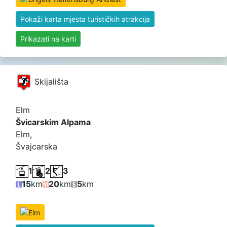
Pokaži karta mjesta turističkih atrakcija
Prikazati na karti
Skijališta
Elm
Švicarskim Alpama
Elm,
Švajcarska
1
2
3
15
km
20
km
5
km