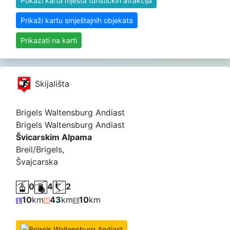
Pokaži karta mjesta turističkih atrakcija
Prikaži kartu smještajnih objekata
Prikazati na karti
Skijališta
Brigels Waltensburg Andiast
Brigels Waltensburg Andiast
Švicarskim Alpama
Breil/Brigels,
Švajcarska
0
4
2
10
km
43
km
10
km