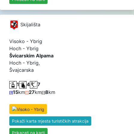
Skijališta
Visoko - Ybrig
Hoch - Ybrig
Švicarskim Alpama
Hoch - Ybrig,
Švajcarska
1
4
7
15
km
27
km
8
km
Pokaži karta mjesta turističkih atrakcija
Prikazati na karti