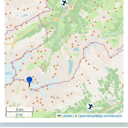
5 km
3 mi
Leaflet
|
©
OpenStreetMap contributors