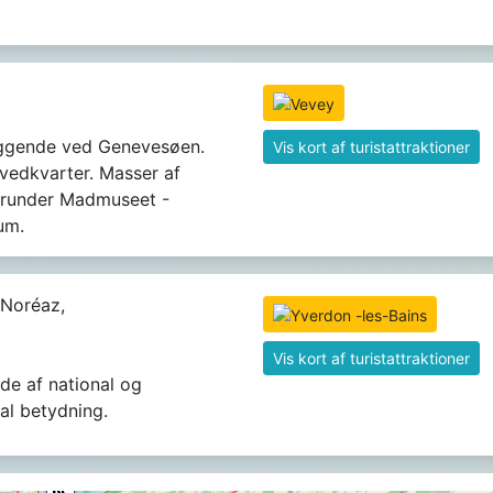
iggende ved Genevesøen.
Vis kort af turistattraktioner
vedkvarter. Masser af
erunder Madmuseet -
um.
Noréaz,
Vis kort af turistattraktioner
e af national og
nal betydning.