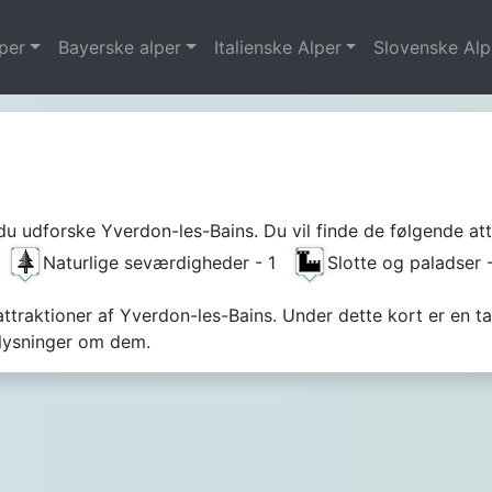
per
Bayerske alper
Italienske Alper
Slovenske Alp
du udforske Yverdon-les-Bains. Du vil finde de følgende att
1
Naturlige seværdigheder - 1
Slotte og paladser
 attraktioner af Yverdon-les-Bains. Under dette kort er en t
plysninger om dem.