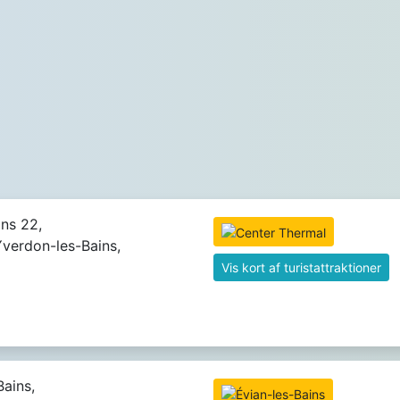
ins 22,
verdon-les-Bains,
Vis kort af turistattraktioner
Bains,