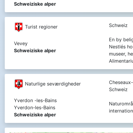
Schweiziske alper
Schweiz
Turist regioner
En by bel
Vevey
Nestlés ho
Schweiziske alper
museer, h
Alimentari
Cheseaux-
Naturlige seværdigheder
Schweiz
Yverdon -les-Bains
Naturområd
Yverdon-les-Bains
internatio
Schweiziske alper