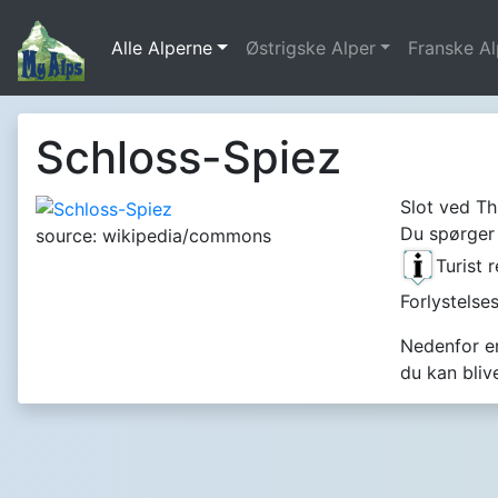
Alle Alperne
Østrigske Alper
Franske Al
Schloss-Spiez
Slot ved Th
Du spørger 
source: wikipedia/commons
Turist 
Forlystelse
Nedenfor er 
du kan bliv