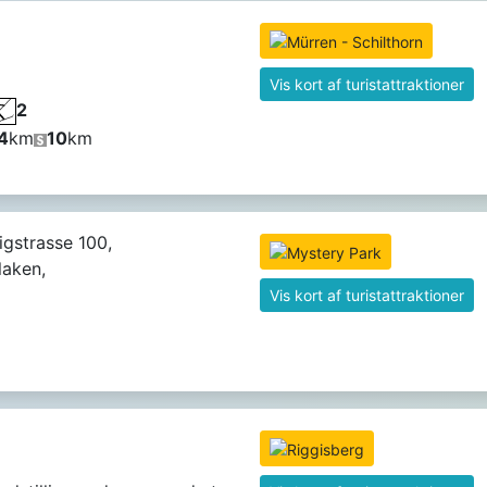
Vis kort af turistattraktioner
2
4
km
10
km
gstrasse 100,
laken,
Vis kort af turistattraktioner