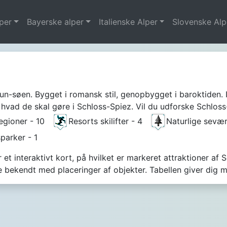
per
Bayerske alper
Italienske Alper
Slovenske Alp
un-søen. Bygget i romansk stil, genopbygget i baroktiden. 
hvad de skal gøre i Schloss-Spiez. Vil du udforske Schloss-
regioner - 10
Resorts skilifter - 4
Naturlige sevæ
sparker - 1
et interaktivt kort, på hvilket er markeret attraktioner af 
e bekendt med placeringer af objekter. Tabellen giver di