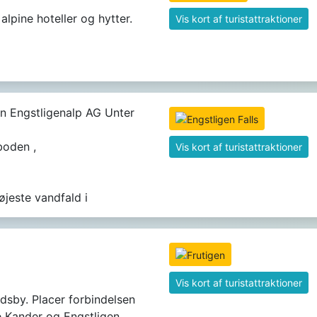
alpine hoteller og hytter.
Vis kort af turistattraktioner
n Engstligenalp AG Unter
boden ,
Vis kort af turistattraktioner
jeste vandfald i
Vis kort af turistattraktioner
ndsby. Placer forbindelsen
ne Kander og Engstligen.