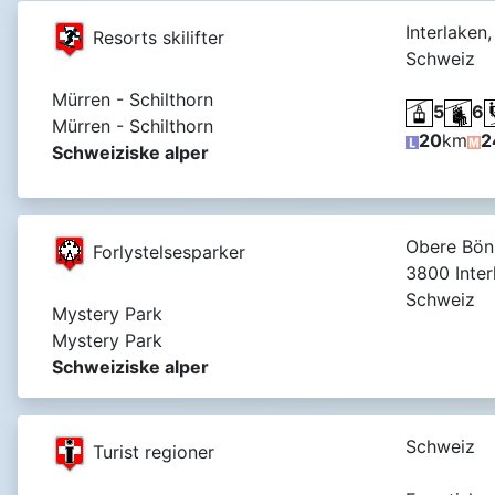
Interlaken,
Resorts skilifter
Schweiz
Mürren - Schilthorn
5
6
Mürren - Schilthorn
20
km
2
Schweiziske alper
Obere Böni
Forlystelsesparker
3800 Inter
Schweiz
Mystery Park
Mystery Park
Schweiziske alper
Schweiz
Turist regioner