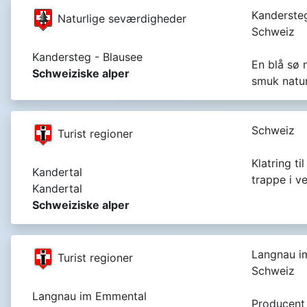
Kanderste
Naturlige seværdigheder
Schweiz
Kandersteg - Blausee
En blå sø 
Schweiziske alper
smuk natur
Schweiz
Turist regioner
Klatring t
Kandertal
trappe i v
Kandertal
Schweiziske alper
Langnau i
Turist regioner
Schweiz
Langnau im Emmental
Producent 