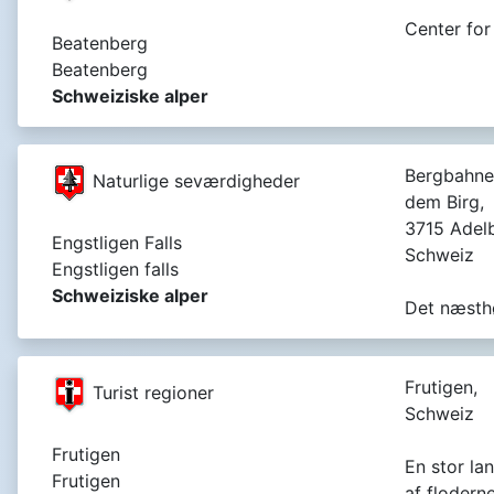
Center for 
Beatenberg
Beatenberg
Schweiziske alper
Bergbahne
Naturlige seværdigheder
dem Birg,
3715 Adel
Engstligen Falls
Schweiz
Engstligen falls
Schweiziske alper
Det næsthø
Frutigen,
Turist regioner
Schweiz
Frutigen
En stor la
Frutigen
af ​​floder