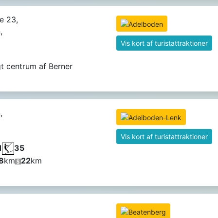
e 23,
,
Vis kort af turistattraktioner
t centrum af Berner
,
Vis kort af turistattraktioner
1
35
8
km
22
km