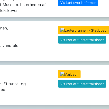
Vis kort over boformer
t Museum. I nærheden af ​​
ald-skoven
nen,
Vis kort af turistattraktioner
 vandfald.
. Et turist- og
Vis kort af turistattraktioner
ted.