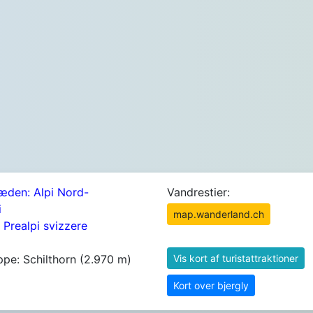
æden: Alpi Nord-
Vandrestier:
i
map.wanderland.ch
 Prealpi svizzere
ppe: Schilthorn (2.970 m)
Vis kort af turistattraktioner
Kort over bjergly