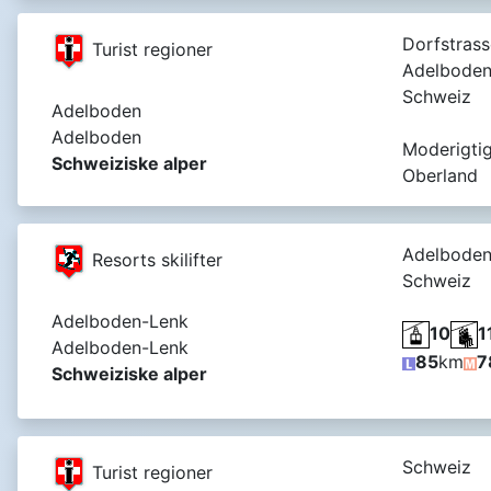
Dorfstrass
Turist regioner
Adelboden
Schweiz
Adelboden
Adelboden
Moderigtig
Schweiziske alper
Oberland
Adelboden
Resorts skilifter
Schweiz
Adelboden-Lenk
10
1
Adelboden-Lenk
85
km
7
Schweiziske alper
Schweiz
Turist regioner