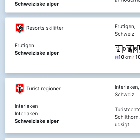
Schweiziske alper
Frutigen,
Resorts skilifter
Schweiz
Frutigen
0
6
Schweiziske alper
10
km
1
Interlaken,
Turist regioner
Schweiz
Interlaken
Turistcent
Interlaken
Schilthorn
Schweiziske alper
udsigt.