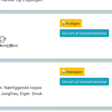
Vis kort af turistattraktioner
1
0
km
5
km
Vis kort af turistattraktioner
er. Nærliggende toppe:
, Jungfrau, Eiger. Smuk