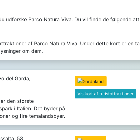
du udforske Parco Natura Viva. Du vil finde de følgende att
 attraktioner af Parco Natura Viva. Under dette kort er en t
plysninger om dem.
o del Garda,
Vis kort af turistattraktioner
er den største
spark i Italien. Det byder på
ioner og fire temalandsbyer.
ssalta, 58,