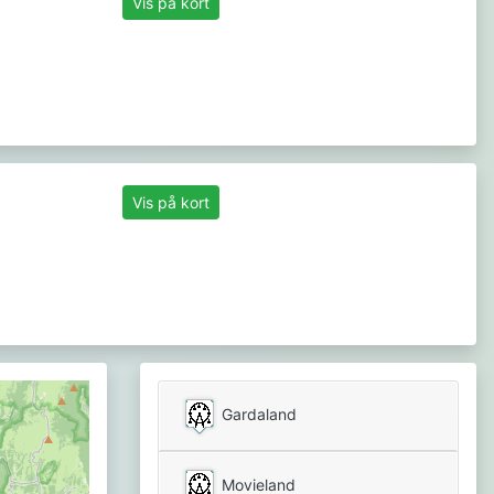
Vis på kort
Vis på kort
Gardaland
Movieland