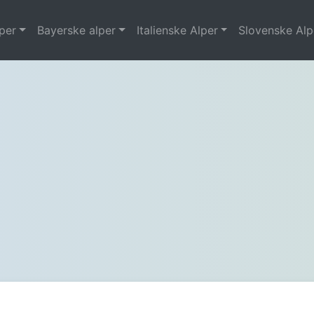
per
Bayerske alper
Italienske Alper
Slovenske Alp