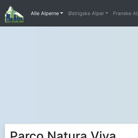
Alle Alperne
Østrigske Alper
Franske Al
Parco Natura Viva