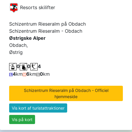
Resorts skilifter
Schizentrum Rieseralm på Obdach
Schizentrum Rieseralm - Obdach
Østrigske Alper
Obdach,
Østrig
0
0
4
4
km
6
km
0
km
Schizentrum Rieseralm på Obdach - Officiel
hjemmeside
Vis kort af turistattraktioner
Vis på kort