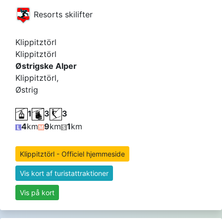
Resorts skilifter
Klippitztörl
Klippitztörl
Østrigske Alper
Klippitztörl,
Østrig
1
3
3
4
km
9
km
1
km
Klippitztörl - Officiel hjemmeside
Vis kort af turistattraktioner
Vis på kort