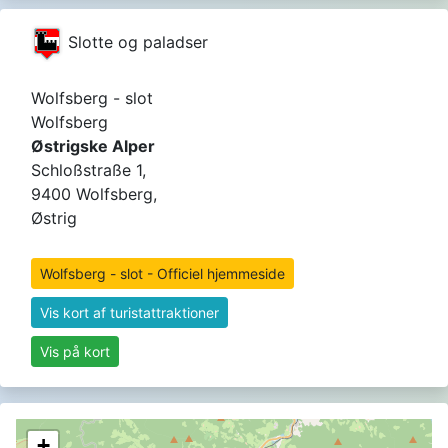
Slotte og paladser
Wolfsberg - slot
Wolfsberg
Østrigske Alper
Schloßstraße 1,
9400 Wolfsberg,
Østrig
Wolfsberg - slot - Officiel hjemmeside
Vis kort af turistattraktioner
Vis på kort
+