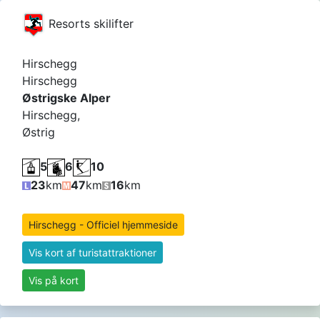
Resorts skilifter
Hirschegg
Hirschegg
Østrigske Alper
Hirschegg,
Østrig
5
6
10
23
km
47
km
16
km
Hirschegg - Officiel hjemmeside
Vis kort af turistattraktioner
Vis på kort