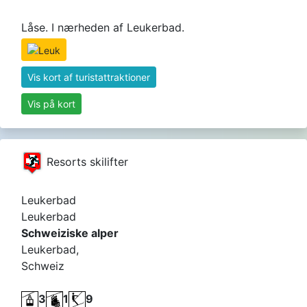
Låse. I nærheden af ​​Leukerbad.
Vis kort af turistattraktioner
Vis på kort
Resorts skilifter
Leukerbad
Leukerbad
Schweiziske alper
Leukerbad,
Schweiz
3
1
9