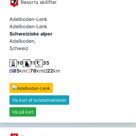
Resorts skilifter
Adelboden-Lenk
Adelboden-Lenk
Schweiziske alper
Adelboden,
Schweiz
10
11
35
85
km
78
km
22
km
Vis kort af turistattraktioner
Vis på kort