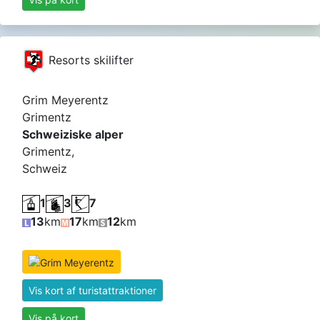
Resorts skilifter
Grim Meyerentz
Grimentz
Schweiziske alper
Grimentz,
Schweiz
1
3
7
13
km
17
km
12
km
Vis kort af turistattraktioner
Vis på kort