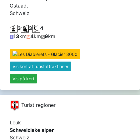
Gstaad,
Schweiz
3
3
4
13
km
4
km
9
km
Vis kort af turistattraktioner
Vis på kort
Turist regioner
Leuk
Schweiziske alper
Schweiz