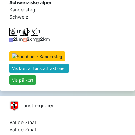
Schweiziske alper
Kandersteg,
Schweiz
0
2
1
2
km
2
km
2
km
Vis kort af turistattraktioner
Vis på kort
Turist regioner
Val de Zinal
Val de Zinal