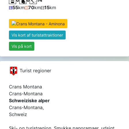
55
km
70
km
15
km
Vis kort af turistattraktioner
Vis på kort
Turist regioner
Crans Montana
Crans-Montana
Schweiziske alper
Crans-Montana,
Schweiz
Ski- og turistregion. Smukke panoramaer, udsigt