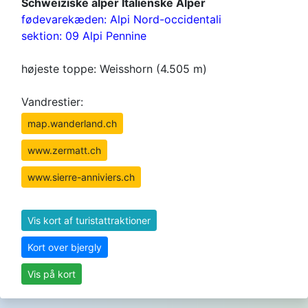
Schweiziske alper Italienske Alper
fødevarekæden: Alpi Nord-occidentali
sektion: 09 Alpi Pennine
højeste toppe: Weisshorn (4.505 m)
Vandrestier:
map.wanderland.ch
www.zermatt.ch
www.sierre-anniviers.ch
Vis kort af turistattraktioner
Kort over bjergly
Vis på kort