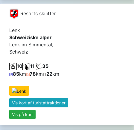
Resorts skilifter
Lenk
Schweiziske alper
Lenk im Simmental,
Schweiz
10
11
35
85
km
78
km
22
km
Vis kort af turistattraktioner
Vis på kort