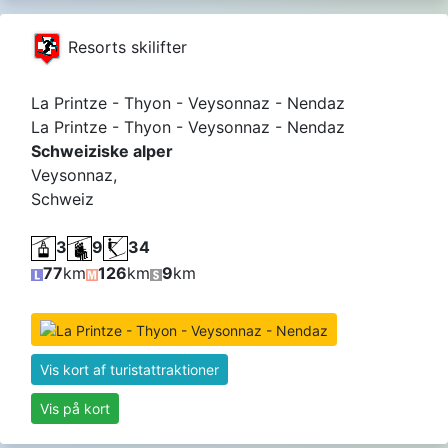
Resorts skilifter
La Printze - Thyon - Veysonnaz - Nendaz
La Printze - Thyon - Veysonnaz - Nendaz
Schweiziske alper
Veysonnaz,
Schweiz
3
9
34
77
km
126
km
9
km
Vis kort af turistattraktioner
Vis på kort