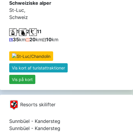
Schweiziske alper
St-Luc,
Schweiz
1
2
11
35
km
20
km
10
km
Vis kort af turistattraktioner
Vis på kort
Resorts skilifter
Sunnbüel - Kandersteg
Sunnbüel - Kandersteg