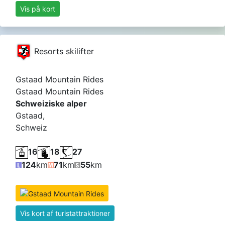
Vis på kort
Resorts skilifter
Gstaad Mountain Rides
Gstaad Mountain Rides
Schweiziske alper
Gstaad,
Schweiz
16
18
27
124
km
71
km
55
km
Vis kort af turistattraktioner