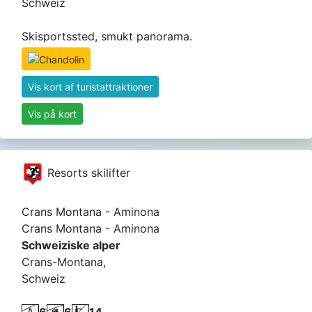
Schweiz
Skisportssted, smukt panorama.
Vis kort af turistattraktioner
Vis på kort
Resorts skilifter
Crans Montana - Aminona
Crans Montana - Aminona
Schweiziske alper
Crans-Montana,
Schweiz
6
6
14