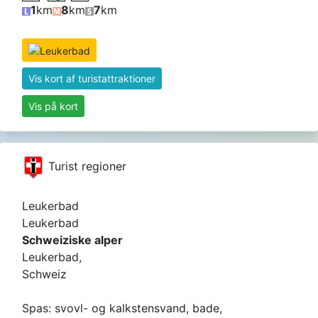
1
km
8
km
7
km
Vis kort af turistattraktioner
Vis på kort
Turist regioner
Leukerbad
Leukerbad
Schweiziske alper
Leukerbad,
Schweiz
Spas: svovl- og kalkstensvand, bade,