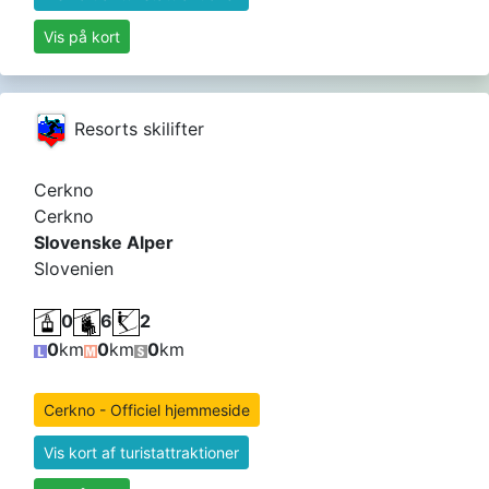
Vis på kort
Resorts skilifter
Cerkno
Cerkno
Slovenske Alper
Slovenien
0
6
2
0
km
0
km
0
km
Cerkno - Officiel hjemmeside
Vis kort af turistattraktioner