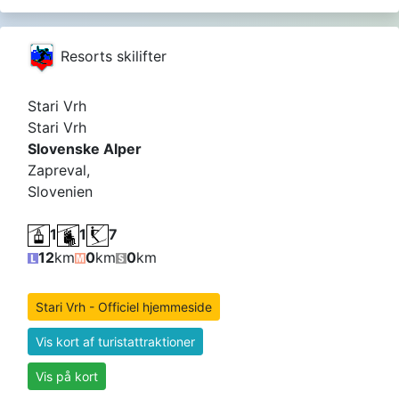
Resorts skilifter
Stari Vrh
Stari Vrh
Slovenske Alper
Zapreval,
Slovenien
1
1
7
12
km
0
km
0
km
Stari Vrh - Officiel hjemmeside
Vis kort af turistattraktioner
Vis på kort