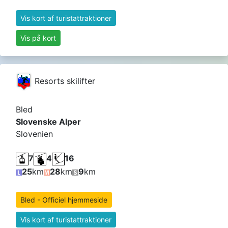
Vis kort af turistattraktioner
Vis på kort
Resorts skilifter
Bled
Slovenske Alper
Slovenien
7
4
16
25
km
28
km
9
km
Bled - Officiel hjemmeside
Vis kort af turistattraktioner