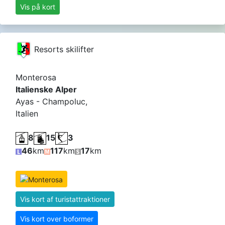
Vis på kort
Resorts skilifter
Monterosa
Italienske Alper
Ayas - Champoluc,
Italien
8
15
3
46
km
117
km
17
km
Vis kort af turistattraktioner
Vis kort over boformer