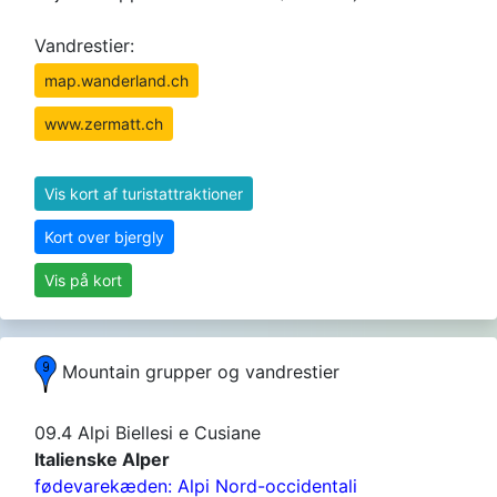
Vandrestier:
map.wanderland.ch
www.zermatt.ch
Vis kort af turistattraktioner
Kort over bjergly
Vis på kort
Mountain grupper og vandrestier
09.4 Alpi Biellesi e Cusiane
Italienske Alper
fødevarekæden: Alpi Nord-occidentali