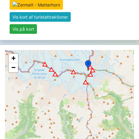
Vis kort af turistattraktioner
Vis på kort
+
−