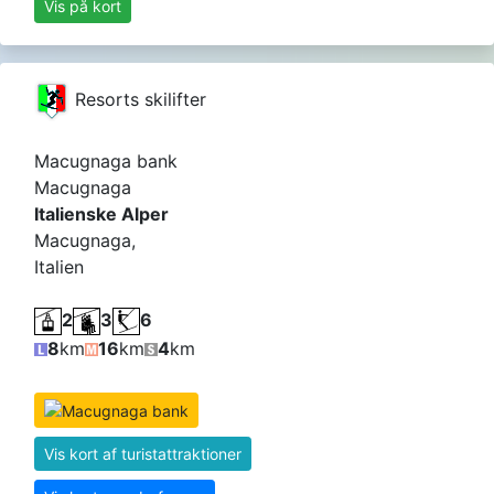
Vis på kort
Resorts skilifter
Macugnaga bank
Macugnaga
Italienske Alper
Macugnaga,
Italien
2
3
6
8
km
16
km
4
km
Vis kort af turistattraktioner