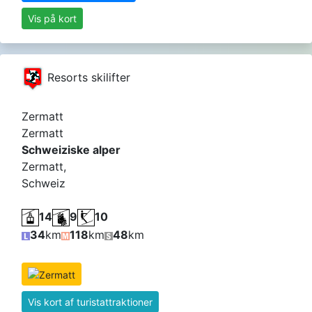
Vis på kort
Resorts skilifter
Zermatt
Zermatt
Schweiziske alper
Zermatt,
Schweiz
14
9
10
34
km
118
km
48
km
Vis kort af turistattraktioner