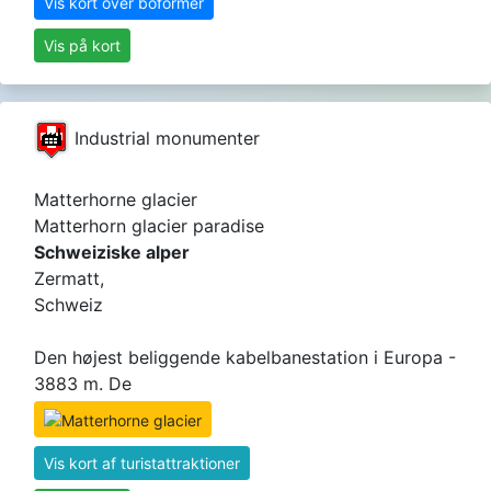
Vis kort over boformer
Vis på kort
Industrial monumenter
Matterhorne glacier
Matterhorn glacier paradise
Schweiziske alper
Zermatt,
Schweiz
Den højest beliggende kabelbanestation i Europa -
3883 m. De
Vis kort af turistattraktioner