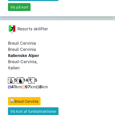
Vis på kort
Resorts skilifter
Breuil Cervinia
Breuil Cervinia
Italienske Alper
Breuil-Cervinia,
Italien
5
14
5
41
km
97
km
8
km
Vis kort af turistattraktioner