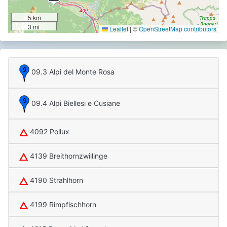
5 km
3 mi
Leaflet
|
©
OpenStreetMap contributors
09.3 Alpi del Monte Rosa
09.4 Alpi Biellesi e Cusiane
4092 Pollux
4139 Breithornzwillinge
4190 Strahlhorn
4199 Rimpfischhorn