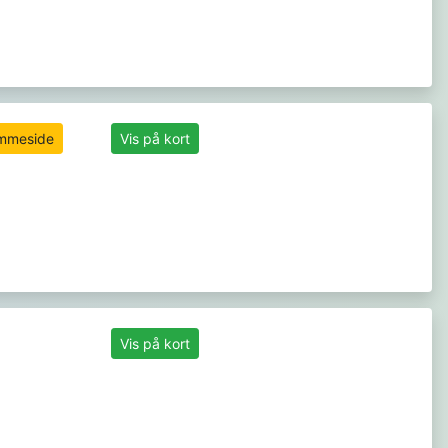
jemmeside
Vis på kort
Vis på kort