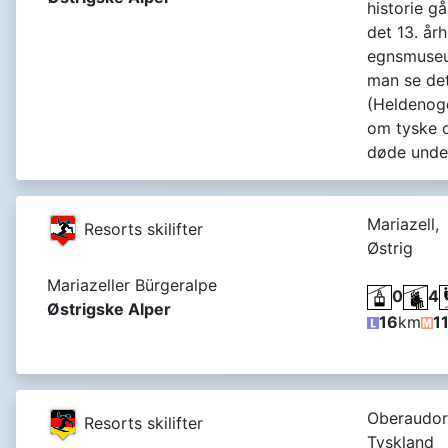
historie gå
det 13. år
egnsmuseum
man se de
(Heldenoge
om tyske o
døde under
Mariazell,
Resorts skilifter
Østrig
Mariazeller Bürgeralpe
0
4
Østrigske Alper
16
km
1
Oberaudor
Resorts skilifter
Tyskland