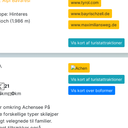
2 Alpi Bavaresi
www.tyrol.com
ppe: Hinteres
www.bayrischzell.de
och (1.986 m)
www.maximiliansweg.de
Vis kort af turistattraktioner
,
Vis kort af turistattraktioner
21
Vis kort over boformer
5
km
0
km
r omkring Achensee På
 forskellige typer skiløjper
gt velegnede til familier.
et tiltrækker også