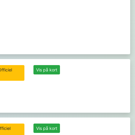
fficiel
Vis på kort
ficiel
Vis på kort