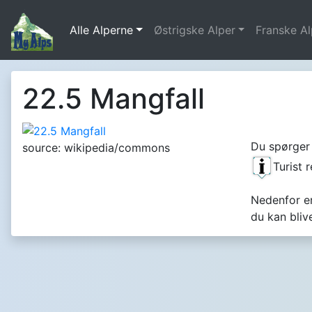
Alle Alperne
Østrigske Alper
Franske Al
22.5 Mangfall
Du spørger 
source: wikipedia/commons
Turist 
Nedenfor er 
du kan bliv