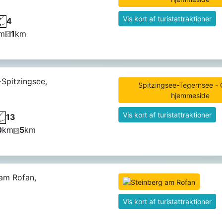
Vis kort af turistattraktioner
4
m
1
km
-Spitzingsee,
Spitzingsee-Tegernsee - O
hjemmeside
Vis kort af turistattraktioner
13
0
km
5
km
 am Rofan,
Vis kort af turistattraktioner