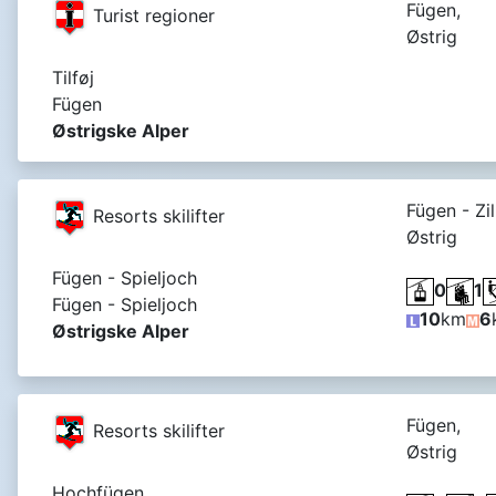
Fügen,
Turist regioner
Østrig
Tilføj
Fügen
Østrigske Alper
Fügen - Zill
Resorts skilifter
Østrig
Fügen - Spieljoch
0
1
Fügen - Spieljoch
10
km
6
Østrigske Alper
Fügen,
Resorts skilifter
Østrig
Hochfügen