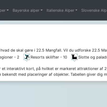
per
Bayerske alper
Italienske Alper
Slovenske Alp
hvad de skal gøre i 22.5 Mangfall. Vil du udforske 22.5 Mang
regioner - 2
Resorts skilifter - 10
Slotte og pala
et interaktivt kort, på hvilket er markeret attraktioner af 
e bekendt med placeringer af objekter. Tabellen giver di