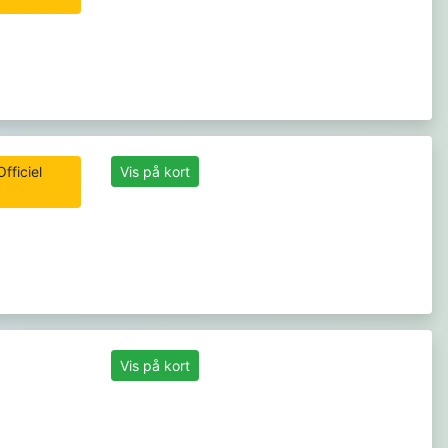
fficiel
Vis på kort
Vis på kort