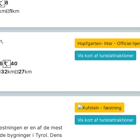
8
km
1
km
n,
Hopfgarten- Itter - Officiel h
Vis kort af turistattraktioner
6
40
132
km
27
km
Vis kort af turistattraktioner
æstningen er en af ​​de mest
e bygninger i Tyrol. Dens