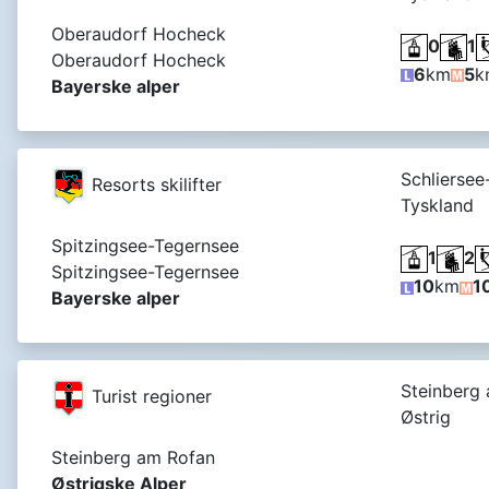
Oberaudorf Hocheck
0
1
Oberaudorf Hocheck
6
km
5
k
Bayerske alper
Schliersee
Resorts skilifter
Tyskland
Spitzingsee-Tegernsee
1
2
Spitzingsee-Tegernsee
10
km
1
Bayerske alper
Steinberg
Turist regioner
Østrig
Steinberg am Rofan
Østrigske Alper