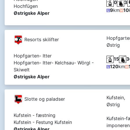
0
3
Hochfügen
9
km
10
Østrigske Alper
Hopfgarte
Resorts skilifter
Østrig
Hopfgarten- Itter
15
3
Hopfgarten- Itter- Kelchsau- Wörgl -
120
km
Skiwelt
Østrigske Alper
Kufstein,
Slotte og paladser
Østrig
Kufstein - fæstning
Kufstein-f
Kufstein - Festung Kufstein
imponerend
Østrigske Alper