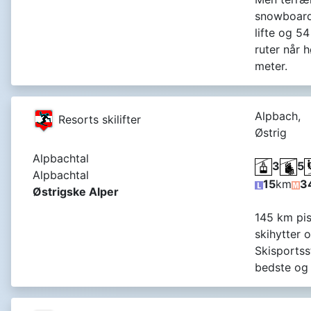
snowboarde
lifte og 54
ruter når 
meter.
Alpbach,
Resorts skilifter
Østrig
Alpbachtal
3
5
Alpbachtal
15
km
3
Østrigske Alper
145 km pist
skihytter 
Skisportss
bedste og s