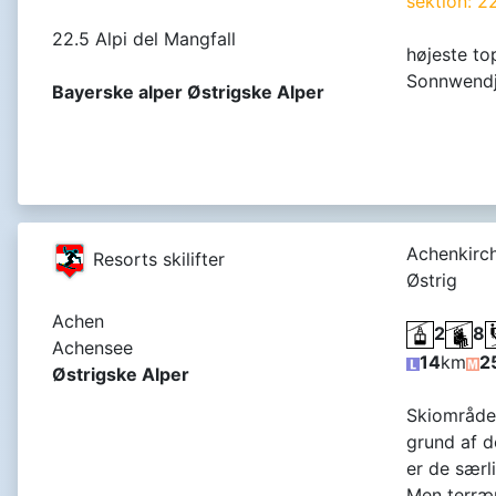
sektion: 2
22.5 Alpi del Mangfall
højeste to
Sonnwendj
Bayerske alper Østrigske Alper
Achenkirch
Resorts skilifter
Østrig
Achen
2
8
Achensee
14
km
2
Østrigske Alper
Skiområde
grund af de
er de særli
Men terræn