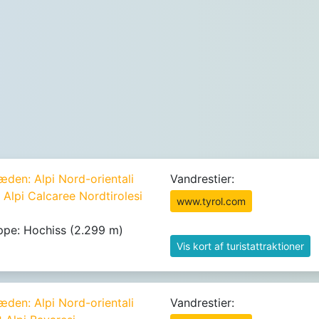
den: Alpi Nord-orientali
Vandrestier:
1 Alpi Calcaree Nordtirolesi
www.tyrol.com
ppe: Hochiss (2.299 m)
Vis kort af turistattraktioner
den: Alpi Nord-orientali
Vandrestier: