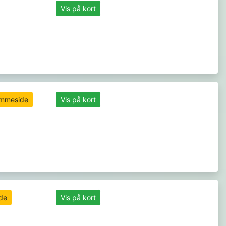
Vis på kort
jemmeside
Vis på kort
ide
Vis på kort