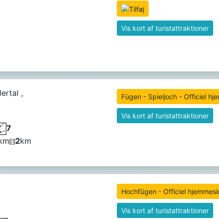
Vis kort af turistattraktioner
ertal ,
Fügen - Spieljoch - Officiel h
Vis kort af turistattraktioner
7
km
2
km
Hochfügen - Officiel hjemmes
Vis kort af turistattraktioner