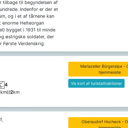
r tilbage til begyndelsen af ​​
hundrede. Indenfor er der et
, og i et af tårnene kan
t enorme Helteorgan
l) bygget i 1931 til minde
g østrigske soldater, der
 Første Verdenskrig.
Mariazeller Bürgeralpe - O
hjemmeside
Vis kort af turistattraktioner
4
1
km
2
km
f,
Oberaudorf Hocheck - Of
hjemmeside