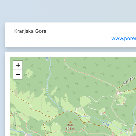
Kranjska Gora
www.poren
+
−