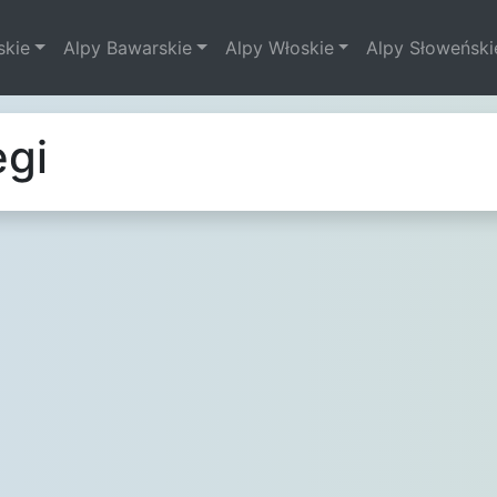
skie
Alpy Bawarskie
Alpy Włoskie
Alpy Słoweński
egi