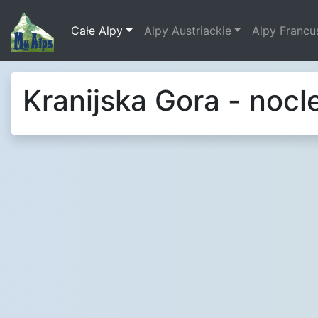
Całe Alpy
Alpy Austriackie
Alpy Francu
Kranijska Gora - nocl