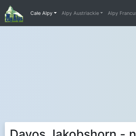
Całe Alpy
Alpy Austriackie
Alpy Francu
Davos Jakobshorn - n