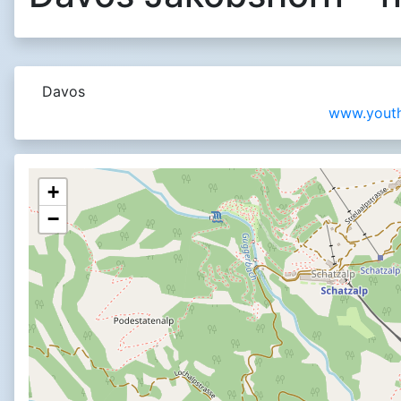
Davos
www.youth
+
−