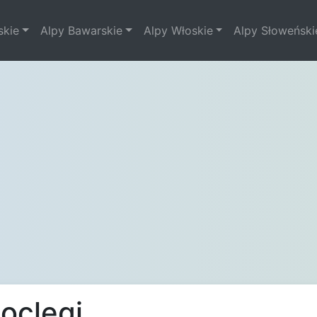
skie
Alpy Bawarskie
Alpy Włoskie
Alpy Słoweński
oclegi