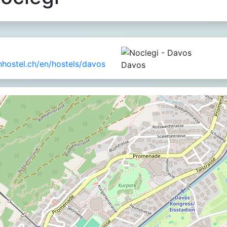
hostel.ch/en/hostels/davos
Davos