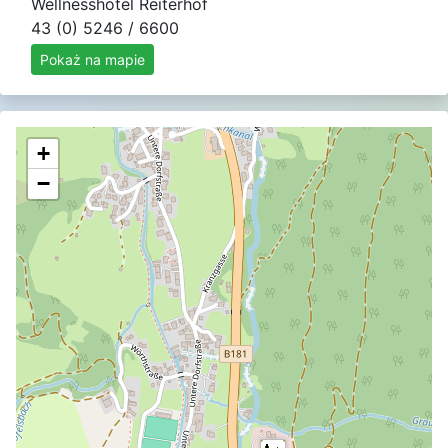
Wellnesshotel Reiterhof
43 (0) 5246 / 6600
Pokaż na mapie
+
−