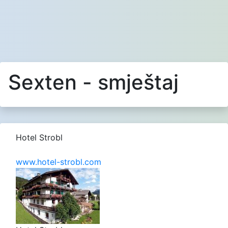
Sexten - smještaj
Hotel Strobl
www.hotel-strobl.com