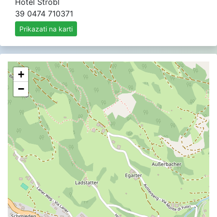
Hotel Strobl
39 0474 710371
Prikazati na karti
+
−