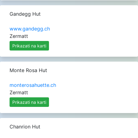
Gandegg Hut
www.gandegg.ch
Zermatt
Prikazati na karti
Monte Rosa Hut
monterosahuette.ch
Zermatt
Alpi bernesi
Alpi Bernesi
Prikazati na karti
Chanrion Hut