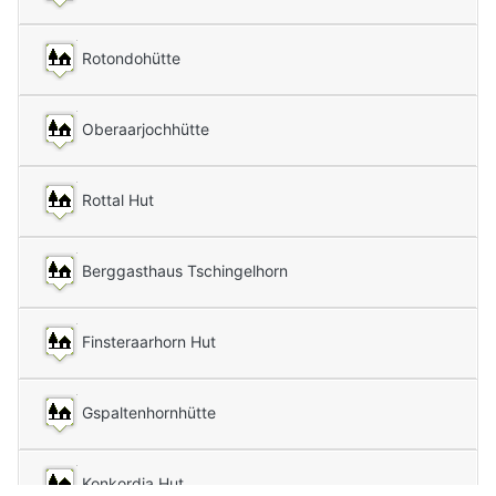
Rotondohütte
Oberaarjochhütte
Rottal Hut
Berggasthaus Tschingelhorn
Finsteraarhorn Hut
Gspaltenhornhütte
Konkordia Hut