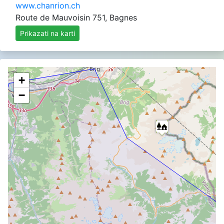
www.chanrion.ch
Route de Mauvoisin 751, Bagnes
Prikazati na karti
+
−