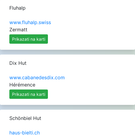
Fluhalp
www.fluhalp.swiss
Zermatt
Prikazati na karti
Dix Hut
www.cabanedesdix.com
Hérémence
Prikazati na karti
Prealpi sv
Prealpi Sv
Schönbiel Hut
haus-bielti.ch