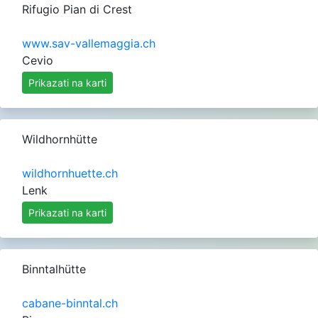
Rifugio Pian di Crest
www.sav-vallemaggia.ch
Cevio
Prikazati na karti
Wildhornhütte
wildhornhuette.ch
Lenk
Prikazati na karti
Binntalhütte
cabane-binntal.ch