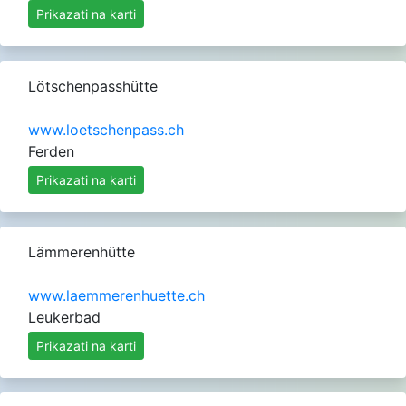
Prikazati na karti
Lötschenpasshütte
www.loetschenpass.ch
Ferden
Prikazati na karti
Lämmerenhütte
www.laemmerenhuette.ch
Leukerbad
Prikazati na karti