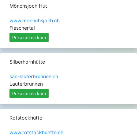
Mönchsjoch Hut
www.moenchsjoch.ch
Fieschertal
Prikazati na karti
Silberhornhütte
sac-lauterbrunnen.ch
Lauterbrunnen
Prikazati na karti
Rotstockhütte
www.rotstockhuette.ch