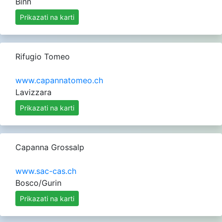
Binn
Prikazati na karti
Rifugio Tomeo
www.capannatomeo.ch
Lavizzara
Prikazati na karti
Capanna Grossalp
www.sac-cas.ch
Bosco/Gurin
Prikazati na karti