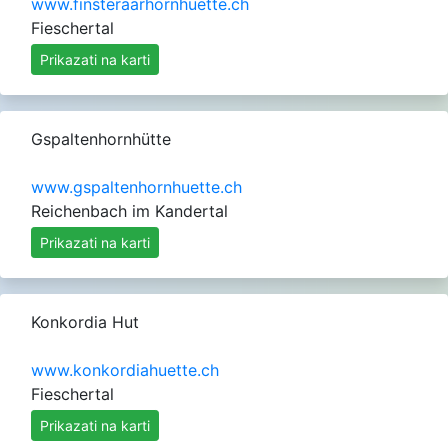
www.finsteraarhornhuette.ch
Fieschertal
Prikazati na karti
Gspaltenhornhütte
www.gspaltenhornhuette.ch
Reichenbach im Kandertal
Prikazati na karti
Konkordia Hut
www.konkordiahuette.ch
Fieschertal
Prikazati na karti