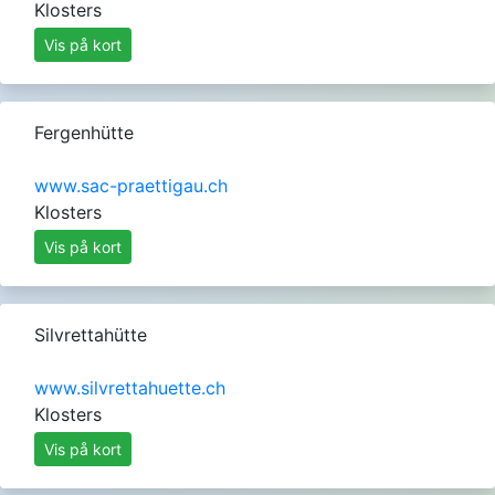
Klosters
Vis på kort
Fergenhütte
www.sac-praettigau.ch
Klosters
Vis på kort
Silvrettahütte
www.silvrettahuette.ch
Klosters
Vis på kort