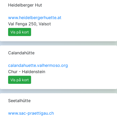
Heidelberger Hut
www.heidelbergerhuette.at
Val Fenga 250, Valsot
Vis på kort
Calandahütte
calandahuette.valhermoso.org
Chur - Haldenstein
Vis på kort
Seetalhütte
www.sac-praettigau.ch