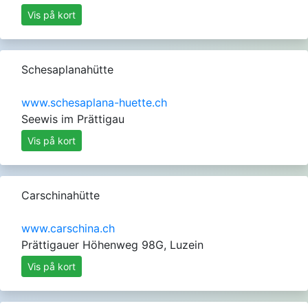
Vis på kort
Schesaplanahütte
www.schesaplana-huette.ch
Seewis im Prättigau
Vis på kort
Carschinahütte
www.carschina.ch
Prättigauer Höhenweg 98G, Luzein
Vis på kort