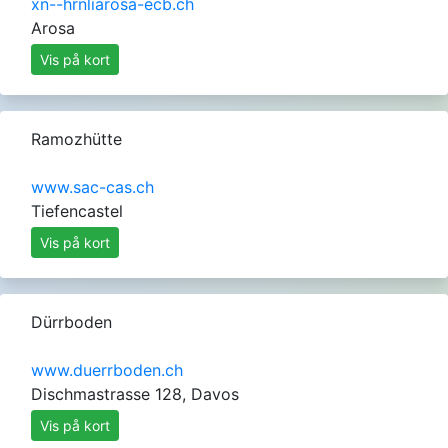
xn--hrnliarosa-ecb.ch
Arosa
Vis på kort
Ramozhütte
www.sac-cas.ch
Tiefencastel
Vis på kort
Dürrboden
www.duerrboden.ch
Dischmastrasse 128, Davos
Vis på kort