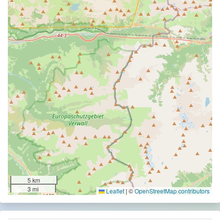
5 km
3 mi
Leaflet
|
©
OpenStreetMap contributors