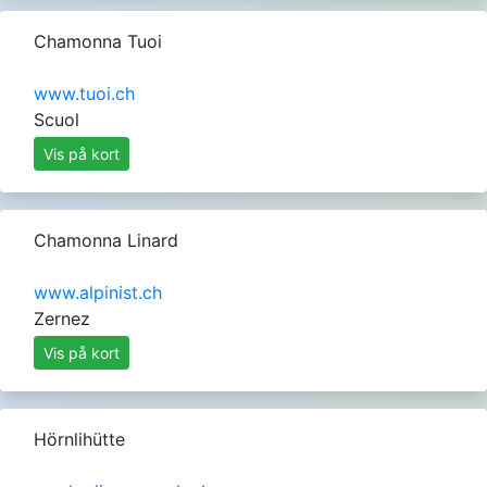
Chamonna Tuoi
www.tuoi.ch
Scuol
Vis på kort
Chamonna Linard
www.alpinist.ch
Zernez
Vis på kort
Hörnlihütte