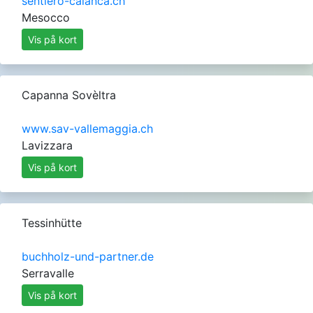
sentiero-calanca.ch
Mesocco
Vis på kort
Capanna Sovèltra
www.sav-vallemaggia.ch
Lavizzara
Vis på kort
Tessinhütte
buchholz-und-partner.de
Serravalle
Vis på kort