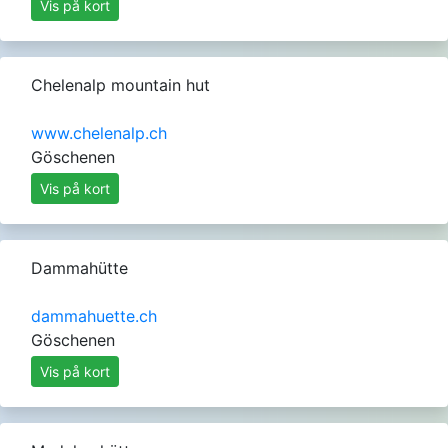
Vis på kort
Chelenalp mountain hut
www.chelenalp.ch
Göschenen
Vis på kort
Dammahütte
dammahuette.ch
Göschenen
Vis på kort