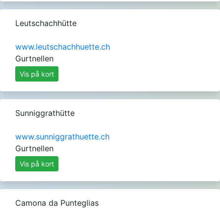
Leutschachhütte
www.leutschachhuette.ch
Gurtnellen
Vis på kort
Sunniggrathütte
www.sunniggrathuette.ch
Gurtnellen
Vis på kort
Camona da Punteglias