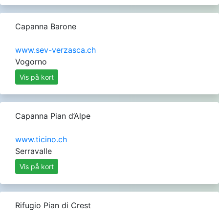
Capanna Barone
www.sev-verzasca.ch
Vogorno
Vis på kort
Capanna Pian d’Alpe
www.ticino.ch
Serravalle
Vis på kort
Rifugio Pian di Crest