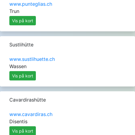
www.punteglias.ch
Trun
Vis på kort
Sustlihütte
www.sustlihuette.ch
Wassen
Vis på kort
Cavardirashütte
www.cavardiras.ch
Disentis
Vis på kort