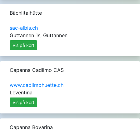
Bächlitalhütte
sac-albis.ch
Guttannen 1s, Guttannen
Vis på kort
Capanna Cadlimo CAS
www.cadlimohuette.ch
Leventina
Vis på kort
Capanna Bovarina