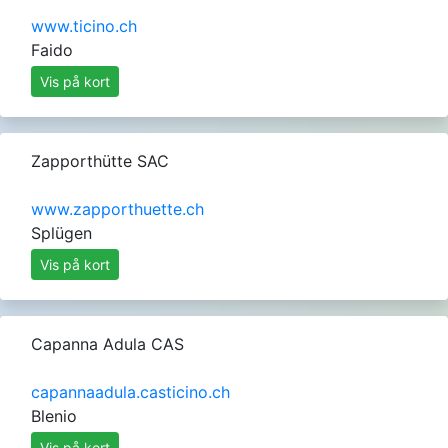
www.ticino.ch
Faido
Vis på kort
Zapporthütte SAC
www.zapporthuette.ch
Splügen
Vis på kort
Capanna Adula CAS
capannaadula.casticino.ch
Blenio
Vis på kort