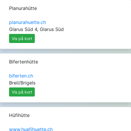
Planurahütte
planurahuette.ch
Glarus Süd 4, Glarus Süd
Vis på kort
Bifertenhütte
biferten.ch
Breil/Brigels
Vis på kort
Hüfihütte
www.huefihuette.ch