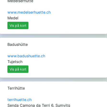
Medelserhütte
www.medelserhuette.ch
Medel
Vis på kort
Badushütte
www.badushuette.ch
Tujetsch
Vis på kort
Terrihütte
terrihuette.ch
Senda Camona da Terri 6, Sumvitg