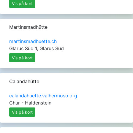
Vis på kort
Martinsmadhütte
martinsmadhuette.ch
Glarus Süd 1, Glarus Süd
Vis på kort
Calandahütte
calandahuette.valhermoso.org
Chur - Haldenstein
Vis på kort