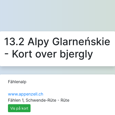
13.2 Alpy Glarneńskie
- Kort over bjergly
Fählenalp
www.appenzell.ch
Fählen 1, Schwende-Rüte - Rüte
Vis på kort