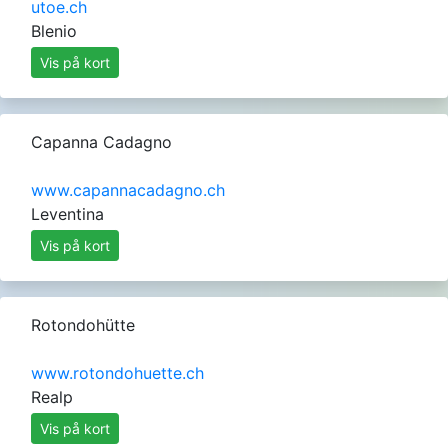
utoe.ch
Blenio
Vis på kort
Capanna Cadagno
www.capannacadagno.ch
Leventina
Vis på kort
Rotondohütte
www.rotondohuette.ch
Realp
Vis på kort