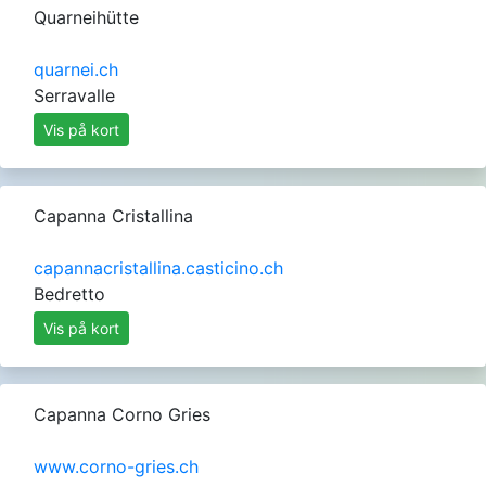
Quarneihütte
quarnei.ch
Serravalle
Vis på kort
Capanna Cristallina
capannacristallina.casticino.ch
Bedretto
Vis på kort
Capanna Corno Gries
www.corno-gries.ch