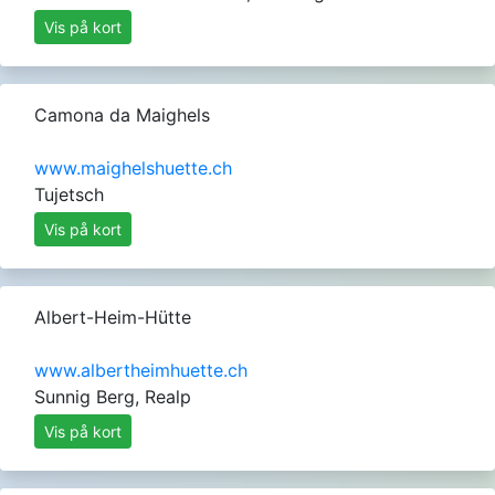
Vis på kort
Camona da Maighels
www.maighelshuette.ch
Tujetsch
Vis på kort
Albert-Heim-Hütte
www.albertheimhuette.ch
Sunnig Berg, Realp
Vis på kort