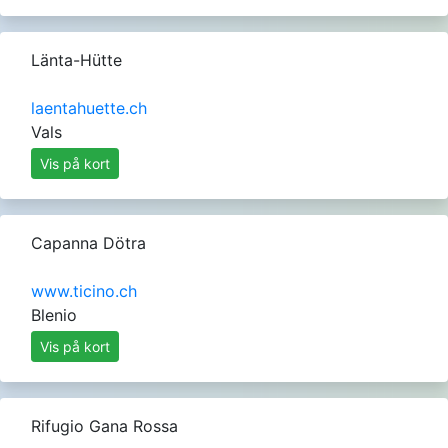
Länta-Hütte
laentahuette.ch
Vals
Vis på kort
Capanna Dötra
www.ticino.ch
Blenio
Vis på kort
Rifugio Gana Rossa