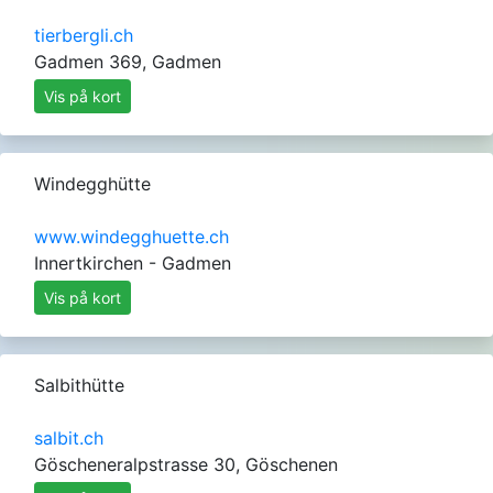
tierbergli.ch
Gadmen 369, Gadmen
Vis på kort
Windegghütte
www.windegghuette.ch
Innertkirchen - Gadmen
Vis på kort
Salbithütte
salbit.ch
Göscheneralpstrasse 30, Göschenen