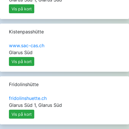
Vis på kort
Kistenpasshütte
www.sac-cas.ch
Glarus Süd
Vis på kort
Fridolinshütte
fridolinshuette.ch
Glarus Süd 1, Glarus Süd
Vis på kort