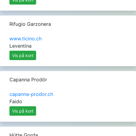
Rifugio Garzonera
www.ticino.ch
Leventina
Vis på kort
Capanna Prodör
capanna-prodor.ch
Faido
Vis på kort
Hütte Gorda