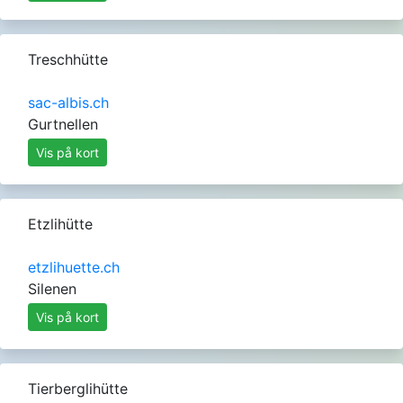
Treschhütte
sac-albis.ch
Gurtnellen
Vis på kort
Etzlihütte
etzlihuette.ch
Silenen
Vis på kort
Tierberglihütte