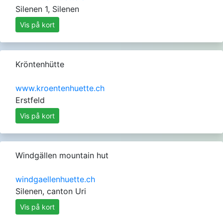
Silenen 1, Silenen
Vis på kort
Kröntenhütte
www.kroentenhuette.ch
Erstfeld
Vis på kort
Windgällen mountain hut
windgaellenhuette.ch
Silenen, canton Uri
Vis på kort