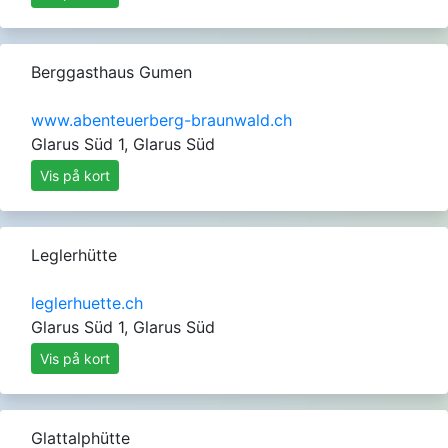
Berggasthaus Gumen
www.abenteuerberg-braunwald.ch
Glarus Süd 1, Glarus Süd
Vis på kort
Leglerhütte
leglerhuette.ch
Glarus Süd 1, Glarus Süd
Vis på kort
Glattalphütte