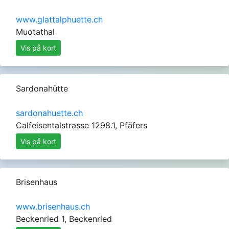
www.glattalphuette.ch
Muotathal
Vis på kort
Sardonahütte
sardonahuette.ch
Calfeisentalstrasse 1298.1, Pfäfers
Vis på kort
Brisenhaus
www.brisenhaus.ch
Beckenried 1, Beckenried