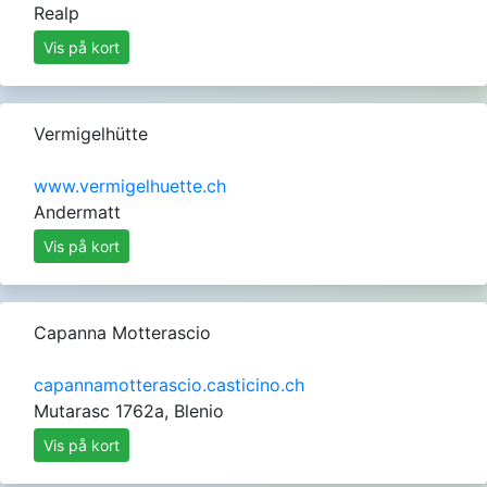
Realp
Vis på kort
Vermigelhütte
www.vermigelhuette.ch
Andermatt
Vis på kort
Capanna Motterascio
capannamotterascio.casticino.ch
Mutarasc 1762a, Blenio
Vis på kort