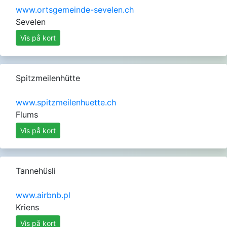
www.ortsgemeinde-sevelen.ch
Sevelen
Vis på kort
Spitzmeilenhütte
www.spitzmeilenhuette.ch
Flums
Vis på kort
Tannehüsli
www.airbnb.pl
Kriens
Vis på kort