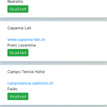
Bedretto
Vis på kort
Capanna Leìt
www.capanna-leit.ch
Prato Leventina
Vis på kort
Campo Tencia Hütte
campotencia.casticino.ch
Faido
Vis på kort